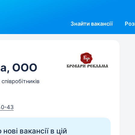
Знайти
вакансії
Роз
а, ООО
 співробітників
40-43
нові вакансії в цій