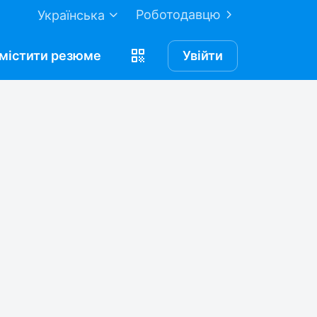
Роботодавцю
Українська
містити
резюме
Увійти