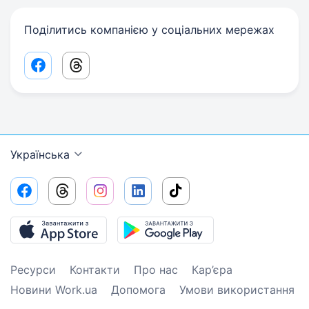
Поділитись компанією у соціальних мережах
Facebook share link
Threads share link
Українська
Ресурси
Контакти
Про нас
Кар’єра
Новини Work.ua
Допомога
Умови використання