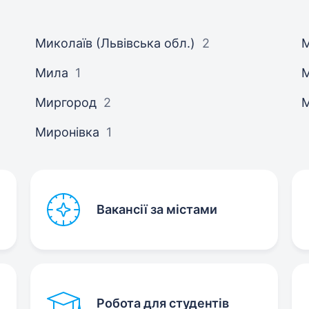
Миколаїв (Львівська обл.)
2
М
Мила
1
М
Миргород
2
Миронівка
1
Вакансії за містами
Робота для студентів