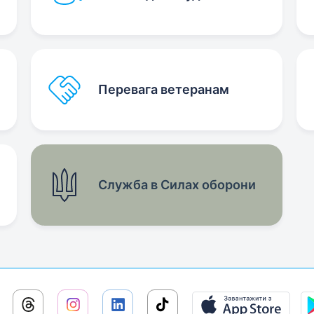
Перевага ветеранам
Служба в Силах оборони