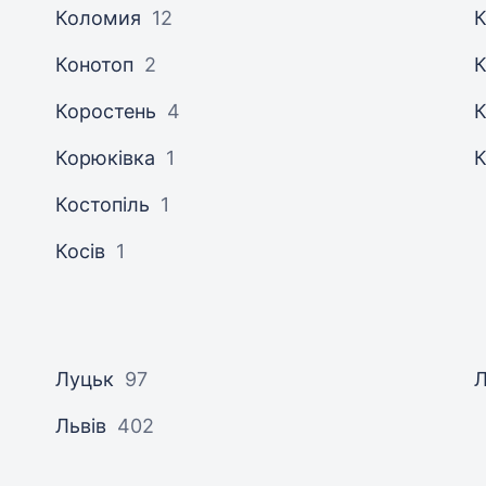
Коломия
12
К
Конотоп
2
К
Коростень
4
Корюківка
1
Костопіль
1
Косів
1
Луцьк
97
Л
Львів
402