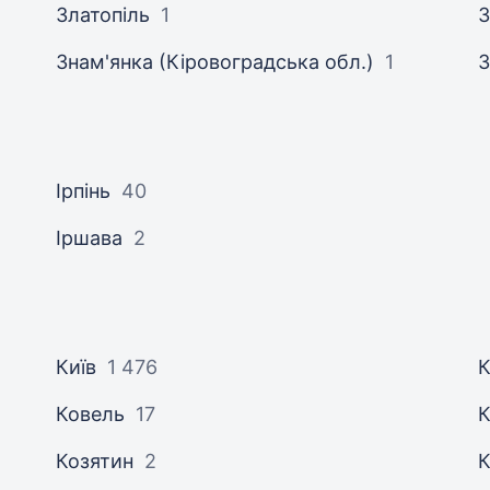
Златопіль
1
З
Знам'янка (Кіровоградська обл.)
1
З
Ірпінь
40
Іршава
2
Київ
1 476
Ковель
17
Козятин
2