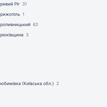
ривий Ріг
31
рижопіль
1
Кропивницький
62
Крюківщина
3
юбимівка (Київська обл.)
2