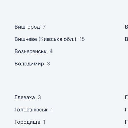
Вишгород
7
В
Вишневе (Київська обл.)
15
В
Вознесенськ
4
Володимир
3
Глеваха
3
Г
Голованівськ
1
Г
Городище
1
Г