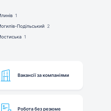
линів
1
огилів-Подільський
2
Мостиська
1
Вакансії за компаніями
Робота без резюме