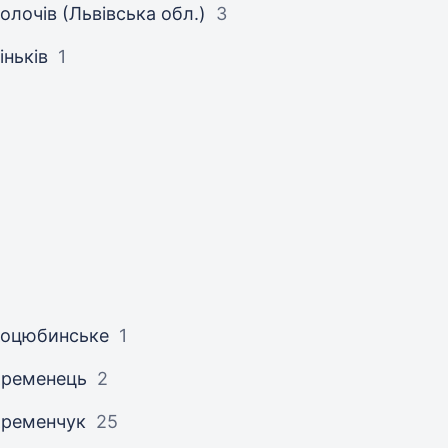
олочів (Львівська обл.)
3
іньків
1
Коцюбинське
1
Кременець
2
Кременчук
25