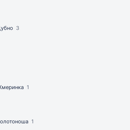
Дубно
3
Жмеринка
1
Золотоноша
1