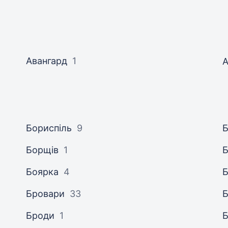
Авангард
1
А
Бориспіль
9
Б
Борщів
1
Б
Боярка
4
Б
Бровари
33
Б
Броди
1
Б