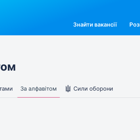
Знайти
вакансії
Роз
том
стами
За алфавітом
Сили оборони