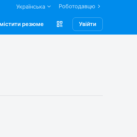
Роботодавцю
Українська
містити
резюме
Увійти