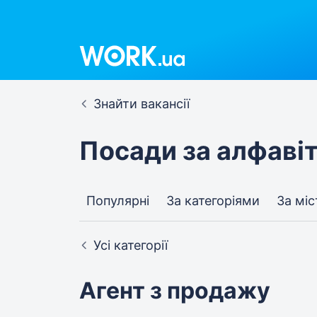
Знайти вакансії
Посади за алфаві
Популярні
За категоріями
За мі
Усі категорії
Агент з продажу