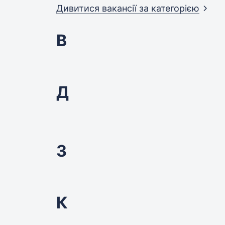
Дивитися вакансії за
категорією
В
Д
З
К