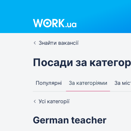
Знайти вакансії
Посади за катего
Популярні
За категоріями
За мі
Усі категорії
German teacher