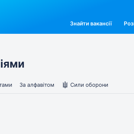
Знайти
вакансії
Роз
ріями
стами
За алфавітом
Сили оборони