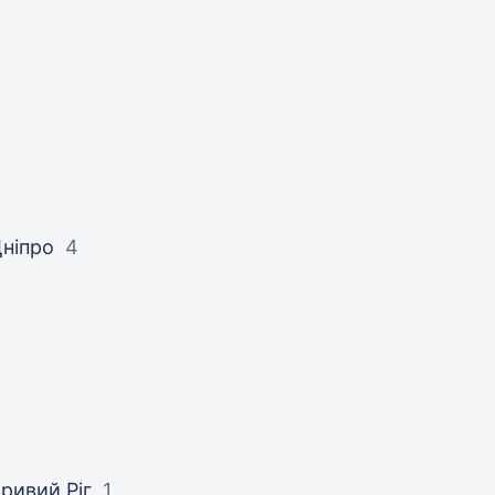
ніпро
4
ривий Ріг
1