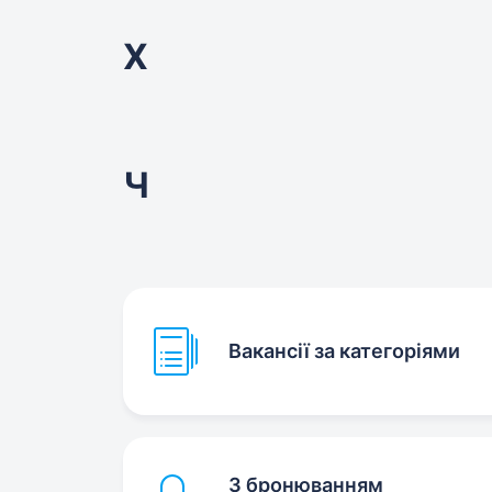
Х
Ч
Вакансії за категоріями
З бронюванням