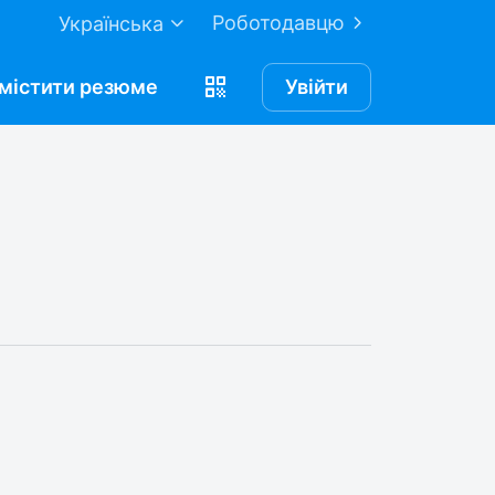
Роботодавцю
Українська
містити
резюме
Увійти