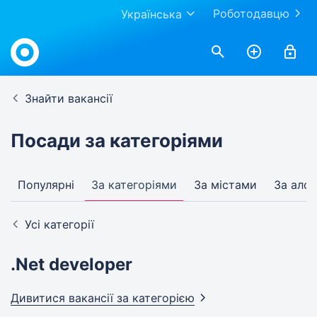
Роботодавцю
Українська
Знайти вакансії
Посади за категоріями
Популярні
За категоріями
За містами
За алф
Усі категорії
.Net developer
Дивитися вакансії за
категорією