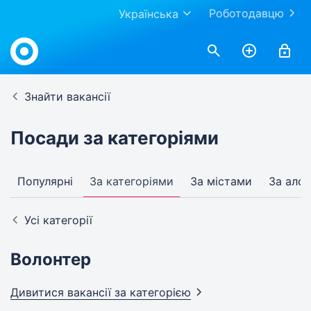
Роботодавцю
Українська
Знайти вакансії
Посади за категоріями
Популярні
За категоріями
За містами
За алф
Усі категорії
Волонтер
Дивитися вакансії за
категорією