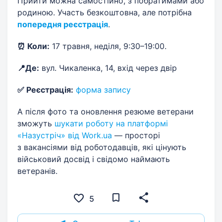
Прийти можна самостійно, з побратимами або
родиною. Участь безкоштовна, але потрібна
попередня реєстрація
.
⏰ Коли:
17 травня, неділя, 9:30–19:00.
📍Де:
вул. Чикаленка, 14, вхід через двір
✅ Реєстрація:
форма запису
А після фото та оновлення резюме ветерани
зможуть
шукати роботу на платформі
«Назустріч» від Work.ua
— просторі
з вакансіями від роботодавців, які цінують
військовий досвід і свідомо наймають
ветеранів.
5