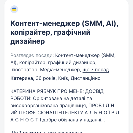
Контент-менеджер (SMM, AI),
копірайтер, графічний
дизайнер
Розглядає посади:
Контент-менеджер (SMM,
AI), копірайтер, графічний дизайнер,
Ілюстратор, Медіа-менеджер,
ще 7 посад
Катерина
,
36 років
,
Київ, Дистанційно
КАТЕРИНА РЯБЧУК ПРО МЕНЕ: ДОСВІД
РОБОТИ: Орієнтована на деталі та
високоорганізована працівниця, ПРОВ І Д Н
ИЙ ПРОФЕ СІОНАЛ ІНТЕЛЕКТУ А Л Ь Н О Ї В Л
А С Н О С Т І добре обізнана у наданні...
Ще 1 резюме цього кандидата