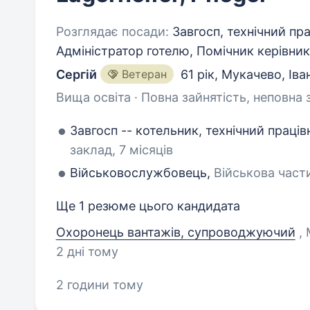
Розглядає посади:
Завгосп, технічний прац
Адміністратор готелю, Помічник керівни
Сергій
Ветеран
61 рік
,
Мукачево, Іва
Вища освіта · Повна зайнятість, неповна 
Завгосп -- котельник, технічний праців
заклад, 7 місяців
Військовослужбовець,
Військова част
Ще 1 резюме цього кандидата
Охоронець вантажів, супроводжуючий
,
2 дні тому
2 години тому