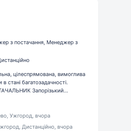
жер з постачання, Менеджер з
Дистанційно
на, цілеспрямована, вимоглива
 в стані багатозадачності.
АЧАЛЬНИК Запорізький...
ево, Ужгород
, вчора
Ужгород, Дистанційно
, вчора