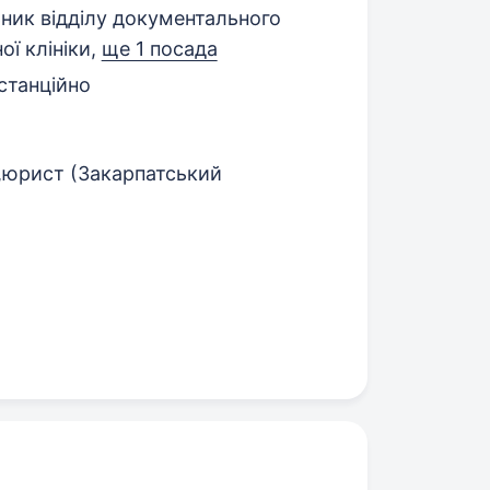
ник відділу документального
ої клініки,
ще 1 посада
станційно
о,юрист (Закарпатський