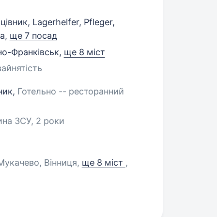
івник, Lagerhelfer, Pfleger,
ка,
ще 7 посад
но-Франківськ
,
ще 8 міст
зайнятість
ник,
Готельно -- ресторанний
ина ЗСУ, 2 роки
 Мукачево, Вінниця
,
ще 8 міст
,