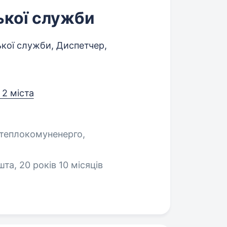
ької служби
кої служби, Диспетчер,
 2 міста
теплокомуненерго,
та, 20 років 10 місяців