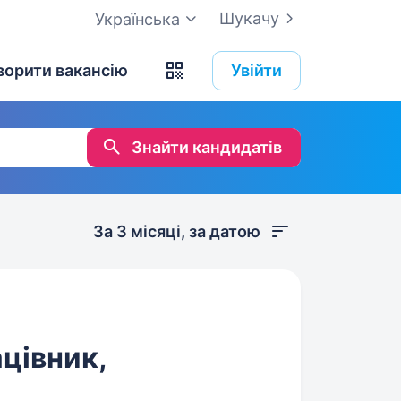
Шукачу
Українська
ворити вакансію
Увійти
Знайти кандидатів
За 3 місяці, за датою
ацівник,