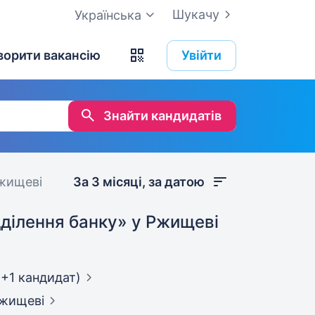
Шукачу
Українська
ворити вакансію
Увійти
Знайти кандидатів
Ржищеві
За 3 місяці, за датою
дділення банку»
у Ржищеві
(+1 кандидат)
Ржищеві