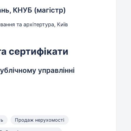
нь, КНУБ (магістр)
ання та архітертура, Київ
та сертифікати
публічному управлінні
ть
Продаж нерухомості