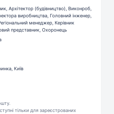
к, Архітектор (будівництво), Виконроб,
ректора виробництва, Головний інженер,
Регіональний менеджер, Керівник
говий представник, Охоронець
а
инка, Київ
ошту.
оступні тільки для зареєстрованих