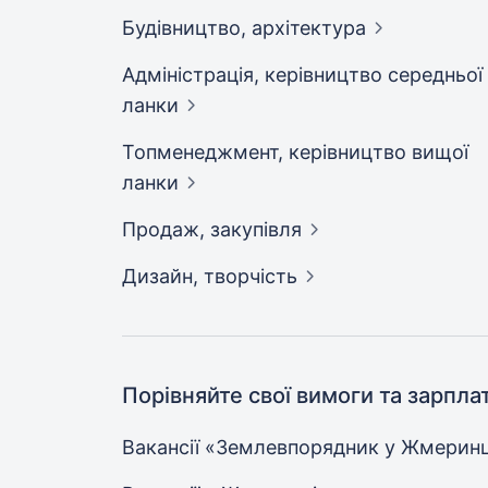
Будівництво,
архітектура
Адмiнiстрацiя, керівництво середньої
ланки
Топменеджмент, керівництво вищої
ланки
Продаж,
закупівля
Дизайн,
творчість
Порівняйте свої вимоги та зарпла
Вакансії «Землевпорядник у
Жмеринц