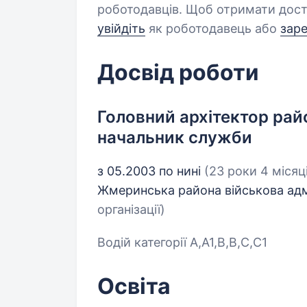
роботодавців. Щоб отримати дост
увійдіть
як роботодавець або
зар
Досвід роботи
Головний архітектор райо
начальник служби
з 05.2003 по нині
(23 роки 4 місяц
Жмеринська района військова ад
організації)
Водій категорії А,А1,В,В,С,С1
Освіта