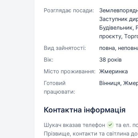
Розглядає посади:
Землевпорядни
Заступник ди
Будівельник, 
проєкту, Тор
Вид зайнятості:
повна, неповн
Вік:
38 років
Місто проживання:
Жмеринка
Готовий
Вінниця, Жмер
працювати:
Контактна інформація
Шукач вказав телефон
та ел. п
Прізвище, контакти та світлина д