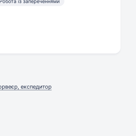
Робота із запереченнями
сюрвеєр, експедитор