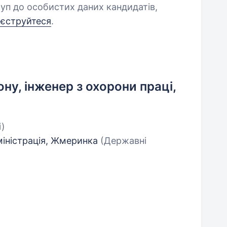
уп до особистих даних кандидатів,
еєструйтеся
.
ну, інженер з охорони праці,
і)
міністрація, Жмеринка
(Державні