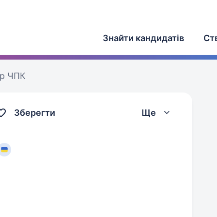
Знайти кандидатів
Ст
р ЧПК
Зберегти
Ще