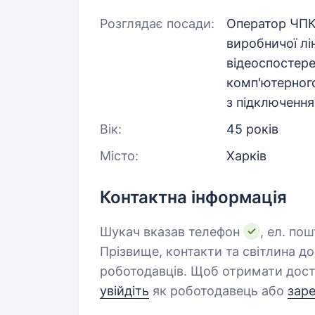
Розглядає посади:
Оператор ЧПК,
виробничої лі
відеоспостер
комп'ютерног
з підключення
Вік:
45 років
Місто:
Харків
Контактна інформація
Шукач вказав телефон
, ел. по
Прізвище, контакти та світлина д
роботодавців. Щоб отримати дост
увійдіть
як роботодавець або
зар