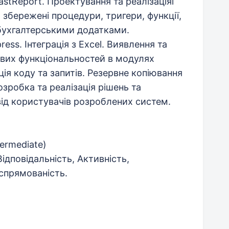
astReport. Проектування та реалізаціяі
, збережені процедури, тригери, функції,
и бухгалтерськими додатками.
ss. Інтеграція з Excel. Виявлення та
ових функціональностей в модулях
ція коду та запитів. Резервне копіювання
озробка та реалізація рішень та
 від користувачів розроблених систем.
termediate)
Відповідальність, Активність,
спрямованість.