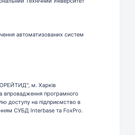
ональний Технічний Університет
ечення автоматизованих систем
ОРЕЙТИД", м. Харків
та впровадження програмного
лю доступу на підприємство в
нням СУБД Interbase та FoxPro.