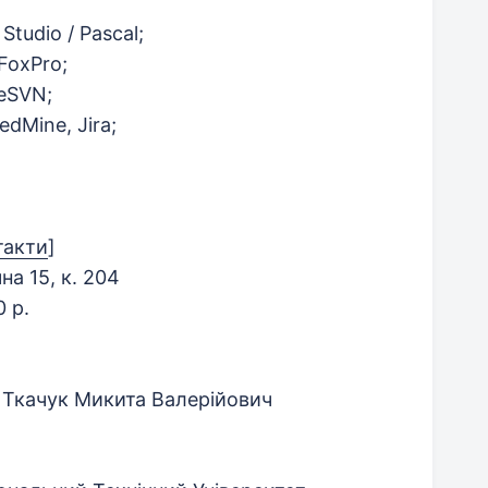
tudio / Pascal;
 FoxPro;
seSVN;
dMine, Jira;
такти
]
на 15, к. 204
 р.
, Ткачук Микита Валерійович