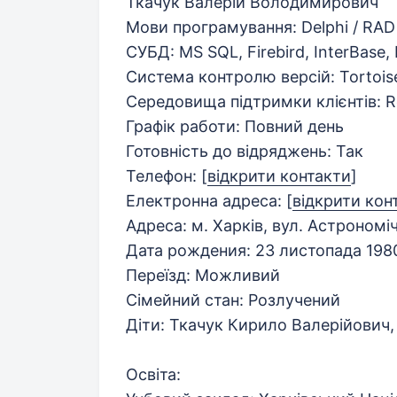
Ткачук Валерій Володимирович
Мови програмування: Delphі / RAD S
СУБД: MS SQL, Firebird, InterBase,
Система контролю версій: Tortoi
Середовища підтримки клієнтів: Re
Графік работи: Повний день
Готовність до відряджень: Так
Телефон:
[
відкрити контакти
]
Електронна адреса:
[
відкрити кон
Адреса: м. Харків, вул. Астрономіч
Дата рождения: 23 листопада 1980
Переїзд: Можливий
Сімейний стан: Розлучений
Діти: Ткачук Кирило Валерійович
Освіта: