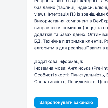
Розробка звітів в QuickReport та F
баз даних (таблиці, індекси, ключі
view). Інтеграція ПЗ із зовнішнім
Використання компонентів DevExpre
виправлення помилок (bugs) та н
додатків та базах даних. Оптиміза
БД. Технічна підтримка клієнтів. Р
алгоритмів для реалізації запитів
Додаткова інформація:
Іноземна мова: Англійська (Pre-In
Особисті якості: Пунктуальність, 
Оперативність, Посидючість, Ціле
Запропонувати вакансію