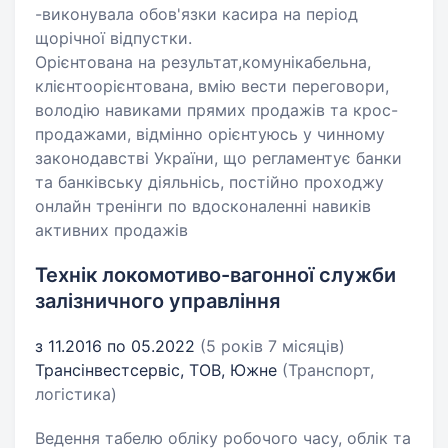
-виконувала обов'язки касира на період
щорічної відпустки.
Орієнтована на результат,комунікабельна,
клієнтоорієнтована, вмію вести переговори,
володію навиками прямих продажів та крос-
продажами, відмінно орієнтуюсь у чинному
законодавстві України, що регламентує банки
та банківську діяльнісь, постійно проходжу
онлайн тренінги по вдосконаленні навиків
активних продажів
Технік локомотиво-вагонної служби
залізничного управління
з 11.2016 по 05.2022
(5 років 7 місяців)
Трансінвестсервіс, ТОВ, Южне
(Транспорт,
логістика)
Ведення табелю обліку робочого часу, облік та