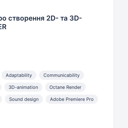
о створення 2D- та 3D-
ER
Adaptability
Communicability
3D-animation
Octane Render
Sound design
Adobe Premiere Pro