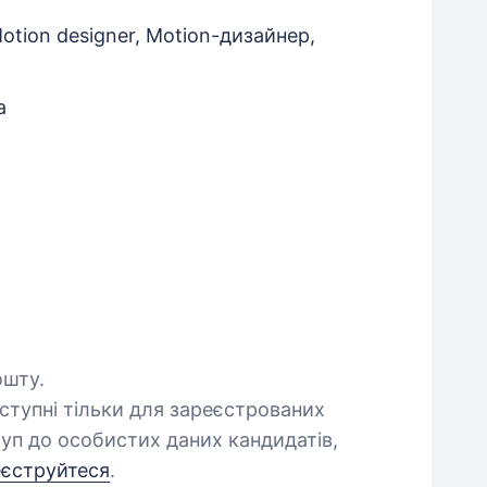
Motion designer, Motion-дизайнер,
а
ошту.
оступні тільки для зареєстрованих
уп до особистих даних кандидатів,
еєструйтеся
.