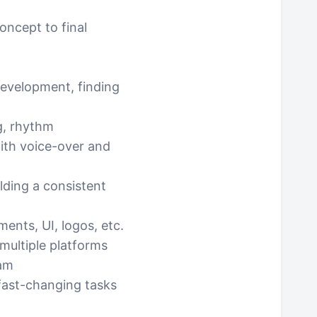
oncept to final
development, finding
ng, rhythm
ith voice-over and
lding a consistent
ments, UI, logos, etc.
 multiple platforms
eam
fast-changing tasks