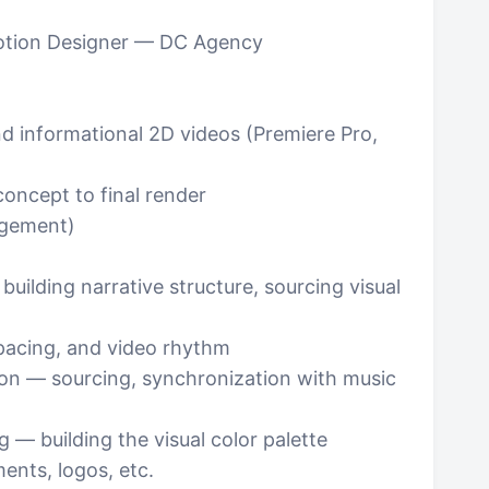
Motion Designer — DC Agency
nd informational 2D videos (Premiere Pro,
concept to final render
agement)
uilding narrative structure, sourcing visual
 pacing, and video rhythm
ion — sourcing, synchronization with music
g — building the visual color palette
ents, logos, etc.