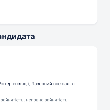
кандидата
тер епіляції, Лазерний спеціаліст
 зайнятість, неповна зайнятість