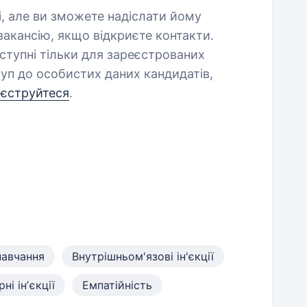
і, але ви зможете надіслати йому
акансію, якщо відкриєте контакти.
оступні тільки для зареєстрованих
уп до особистих даних кандидатів,
еєструйтеся
.
навчання
Внутрішньом'язові ін'єкції
ні інʼєкції
Емпатійність