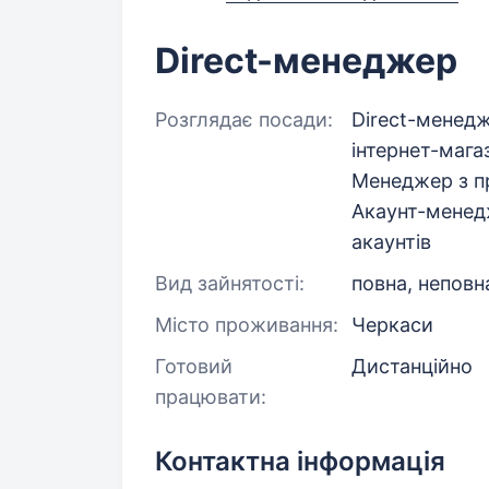
Direct-менеджер
Розглядає посади:
Direct-менед
інтернет-мага
Менеджер з п
Акаунт-менед
акаунтів
Вид зайнятості:
повна, неповн
Місто проживання:
Черкаси
Готовий
Дистанційно
працювати:
Контактна інформація