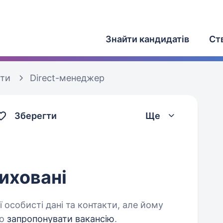
Знайти кандидатів
Ст
оти
Direct-менеджер
Зберегти
Ще
иховані
 особисті дані та контакти, але йому
о
запропонувати вакансію
.