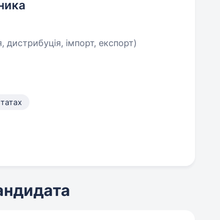
ника
, дистрибуція, імпорт, експорт)
статах
кандидата