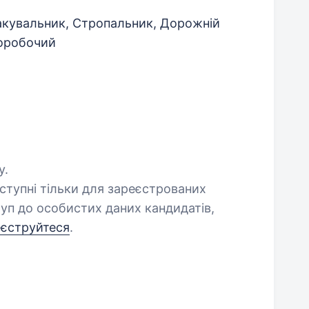
акувальник, Стропальник, Дорожній
норобочий
у.
оступні тільки для зареєстрованих
уп до особистих даних кандидатів,
еєструйтеся
.