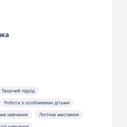
нка
Творчий підхід
Робота з особливими дітьми
ане навчання
Логічне мислення
тод навчання