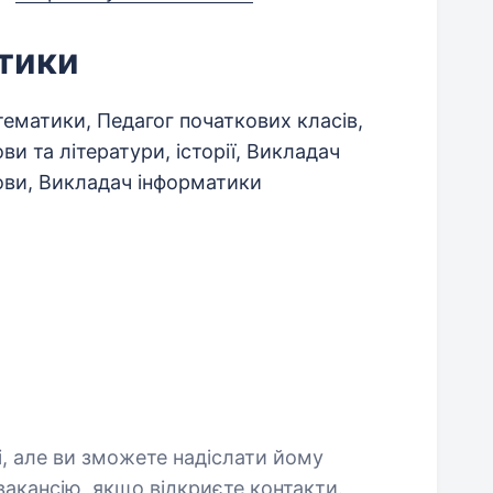
тики
ематики, Педагог початкових класів,
ви та літератури, історії, Викладач
ови, Викладач інформатики
і, але ви зможете надіслати йому
акансію, якщо відкриєте контакти.