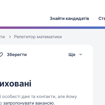
Знайти кандидатів
Ст
оти
Репетитор математики
Зберегти
Ще
иховані
 особисті дані та контакти, але йому
о
запропонувати вакансію
.