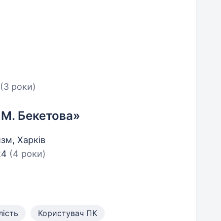
(3 роки)
М. Бекетова»
зм, Харків
24
(4 роки)
лість
Користувач ПК