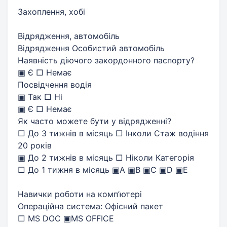
Захоплення, хобі
Відрядження, автомобіль
Відрядження Особистий автомобіль
Наявність діючого закордонного паспорту?
▣ Є □ Немає
Посвідчення водія
▣ Так □ Ні
▣ Є □ Немає
Як часто можете бути у відрядженні?
□ До 3 тижнів в місяць □ Інколи Стаж водіння
20 років
▣ До 2 тижнів в місяць □ Ніколи Категорія
□ До 1 тижня в місяць ▣A ▣B ▣C ▣D ▣E
Навички роботи на комп’ютері
Операційна система: Офісний пакет
□ MS DOC ▣MS OFFICE