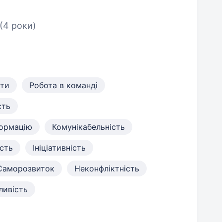
(4 роки)
ати
Робота в команді
сть
формацію
Комунікабельність
сть
Ініціативність
Саморозвиток
Неконфліктність
ливість