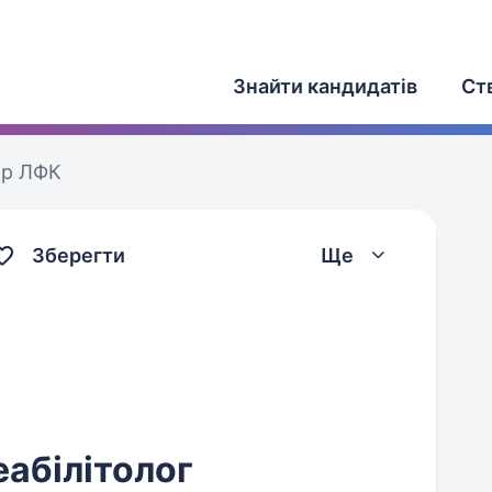
Знайти кандидатів
Ст
ор ЛФК
Зберегти
Ще
еабілітолог