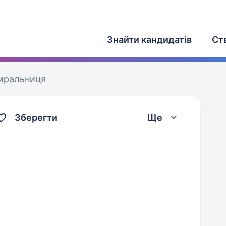
Знайти кандидатів
Ст
иральниця
Зберегти
Ще