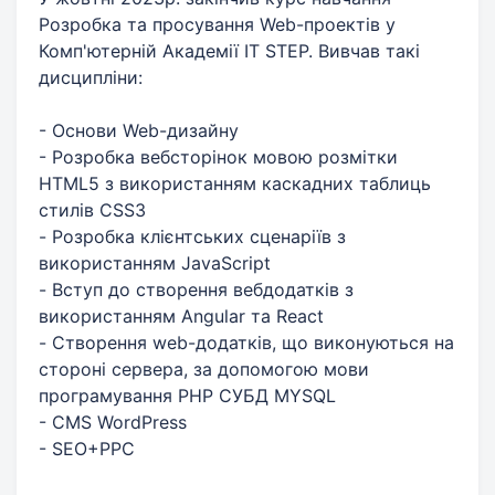
Розробка та просування Web-проектів у
Комп'ютерній Академії IT STEP. Вивчав такі
дисципліни:
- Основи Web-дизайну
- Розробка вебсторінок мовою розмітки
HTML5 з використанням каскадних таблиць
стилів CSS3
- Розробка клієнтських сценаріїв з
використанням JavaScript
- Вступ до створення вебдодатків з
використанням Angular та React
- Створення web-додатків, що виконуються на
стороні сервера, за допомогою мови
програмування РНР СУБД MYSQL
- CMS WordPress
- SEO+PPC