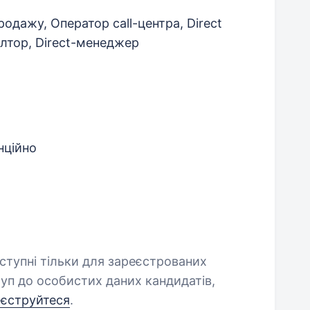
одажу, Оператор call-центра, Direct
лтор, Direct-менеджер
нційно
оступні тільки для зареєстрованих
уп до особистих даних кандидатів,
еєструйтеся
.