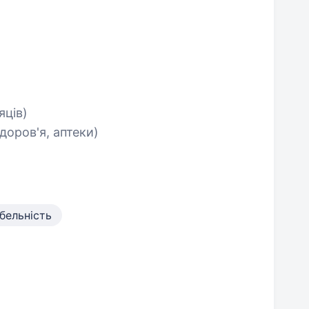
яців)
доров'я, аптеки)
бельність