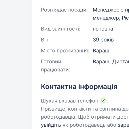
Розглядає посади:
Менеджер з пр
менеджер, Ріє
Вид зайнятості:
неповна
Вік:
39 років
Місто проживання:
Вараш
Готовий
Вараш, Диста
працювати:
Контактна інформація
Шукач вказав телефон
.
Прізвище, контакти та світлина д
роботодавців. Щоб отримати дост
увійдіть
як роботодавець або
зар