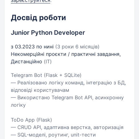
зареєструйтеся
.
Досвід роботи
Junior Python Developer
з 03.2023 по нині
(3 роки 6 місяців)
Некомерційні проєкти / практичні завдання,
Дистанційно
(IT)
Telegram Bot (Flask + SQLite)
— Реалізовано логіку команд, інтеграцію з БД,
відповіді користувачам
— Використано Telegram Bot API, асинхронну
логіку
ToDo App (Flask)
— CRUD API, адаптивна верстка, авторизація
— SQL-моделі, роутинг, unit-тести