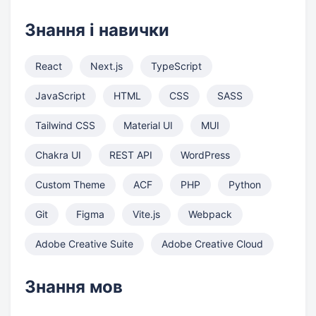
Знання і навички
React
Next.js
TypeScript
JavaScript
HTML
CSS
SASS
Tailwind CSS
Material UI
MUI
Chakra UI
REST API
WordPress
Custom Theme
ACF
PHP
Python
Git
Figma
Vite.js
Webpack
Adobe Creative Suite
Adobe Creative Cloud
Знання мов