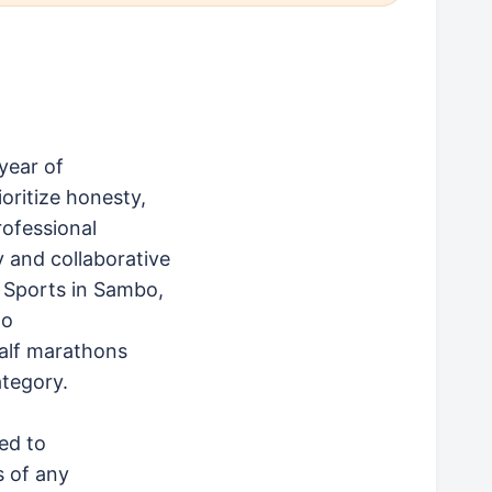
year of
ioritize honesty,
rofessional
y and collaborative
 Sports in Sambo,
do
half marathons
ategory.
ed to
s of any