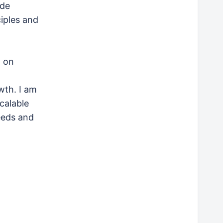
ode
ciples and
d on
wth. I am
calable
eeds and