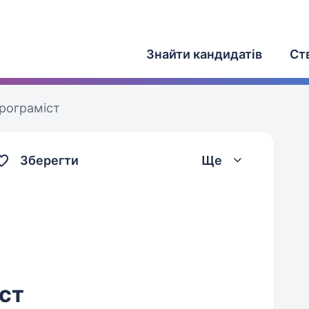
Знайти кандидатів
Ст
програміст
Зберегти
Ще
іст