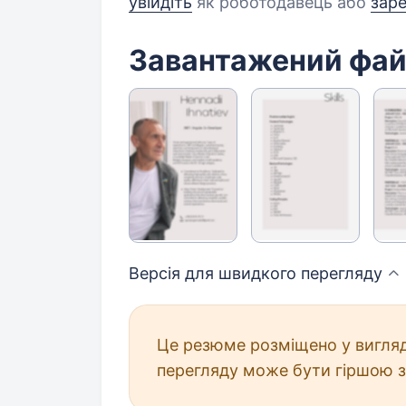
увійдіть
як роботодавець або
зар
Завантажений фа
Версія для швидкого
перегляду
Це резюме розміщено у вигляд
перегляду може бути гіршою з