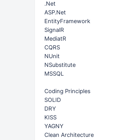
.Net
ASP.Net
EntityFramework
SignalR
MediatR
CQRS
NUnit
NSubstitute
MSSQL
Coding Principles
SOLID
DRY
KISS
YAGNY
Clean Architecture