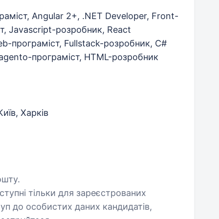
граміст, Angular 2+, .NET Developer, Front-
т, Javascript-розробник, React
b-програміст, Fullstack-розробник, C#
Magento-програміст, HTML-розробник
иїв, Харків
ошту.
оступні тільки для зареєстрованих
уп до особистих даних кандидатів,