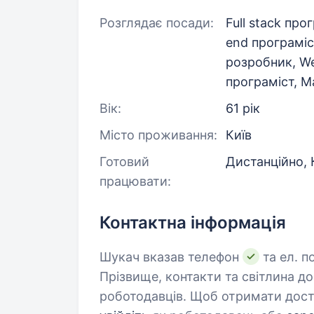
Розглядає посади:
Full stack про
end програміс
розробник, We
програміст, 
Вік:
61 рік
Місто проживання:
Київ
Готовий
Дистанційно, К
працювати:
Контактна інформація
Шукач вказав телефон
та ел. п
Прізвище, контакти та світлина д
роботодавців. Щоб отримати дост