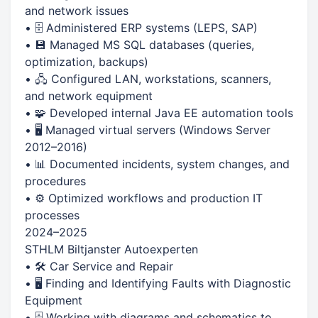
and network issues
• 🗄 Administered ERP systems (LEPS, SAP)
• 💾 Managed MS SQL databases (queries,
optimization, backups)
• 🖧 Configured LAN, workstations, scanners,
and network equipment
• 🧩 Developed internal Java EE automation tools
• 🖥 Managed virtual servers (Windows Server
2012–2016)
• 📊 Documented incidents, system changes, and
procedures
• ⚙️ Optimized workflows and production IT
processes
2024–2025
STHLM Biltjanster Autoexperten
• 🛠 Car Service and Repair
• 🖥 Finding and Identifying Faults with Diagnostic
Equipment
• 🗄 Working with diagrams and schematics to