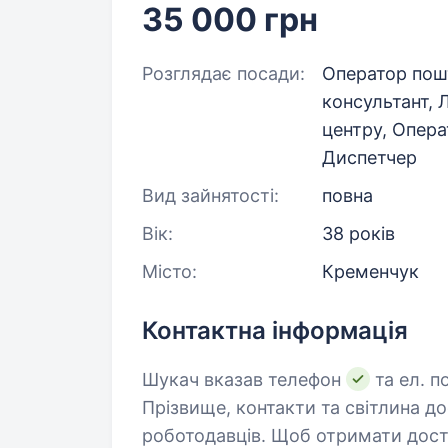
35 000 грн
Розглядає посади:
Оператор пошт
консультант, Л
центру, Опера
Диспетчер
Вид зайнятості:
повна
Вік:
38 років
Місто:
Кременчук
Контактна інформація
Шукач вказав телефон
та ел. п
Прізвище, контакти та світлина д
роботодавців. Щоб отримати дост