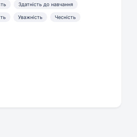
сть
Здатність до навчання
сть
Уважність
Чесність