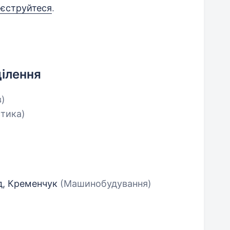
еєструйтеся
.
ділення
в)
стика)
д, Кременчук
(Машинобудування)