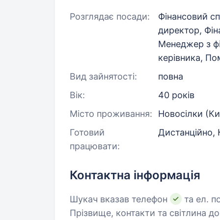
Розглядає посади:
Фінансовий сп
директор, Фін
Менеджер з фі
керівника, По
Вид зайнятості:
повна
Вік:
40 років
Місто проживання:
Новосілки (К
Готовий
Дистанційно, 
працювати:
Контактна інформація
Шукач вказав телефон
та ел. п
Прізвище, контакти та світлина д