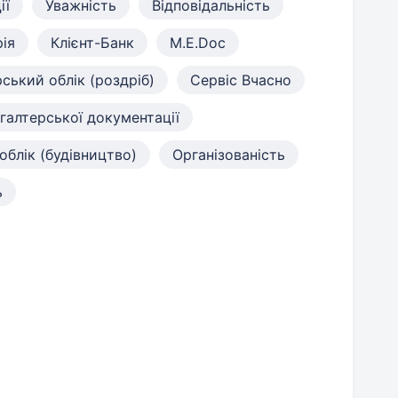
ії
Уважність
Відповідальність
рія
Клієнт-Банк
M.E.Doc
ський облік (роздріб)
Сервіс Вчасно
галтерської документації
облік (будівництво)
Організованість
ь