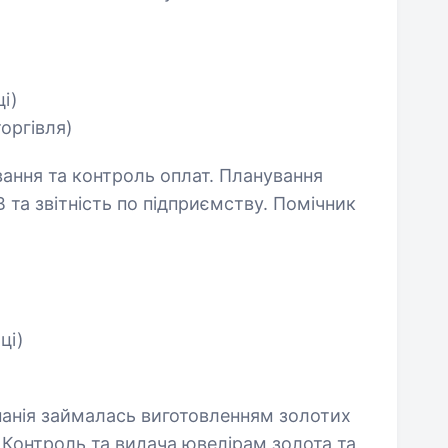
ці)
торгівля)
вання та контроль оплат. Планування
 та звітність по підприємству. Помічник
ці)
панія займалась виготовленням золотих
 Контроль та видача ювелірам золота та