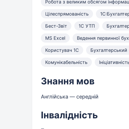
Робота з великим обсягом інформац
Цілеспрямованість
1С:Бухгалте
Бест-Звіт
1С УТП
Бухгалтер
MS Excel
Ведення первинної бух
Користувач 1С
Бухгалтерський 
Комунікабельність
Ініціативніст
Знання мов
Англійська — середній
Інвалідність