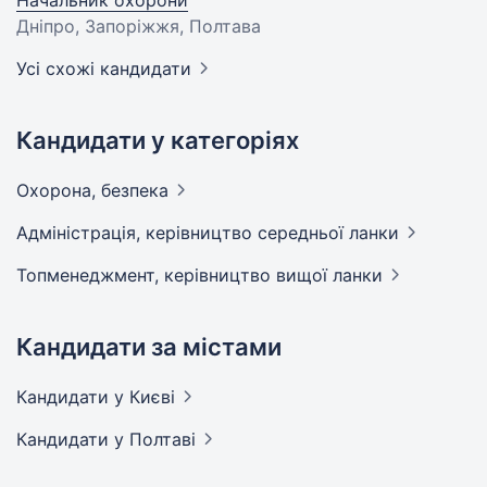
Начальник охорони
Дніпро, Запоріжжя, Полтава
Усі схожі кандидати
Кандидати у категоріях
Охорона,
безпека
Адмiнiстрацiя, керівництво середньої
ланки
Топменеджмент, керівництво вищої
ланки
Кандидати за містами
Кандидати
у Києві
Кандидати
у Полтаві