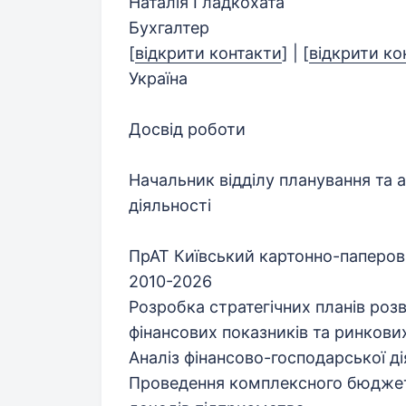
Наталія Гладкохата
Бухгалтер
[
відкрити контакти
]
|
[
відкрити ко
Україна
Досвід роботи
Начальник відділу планування та 
діяльності
ПрАТ Київський картонно-паперови
2010-2026
Розробка стратегічних планів роз
фінансових показників та ринкови
Аналіз фінансово-господарської д
Проведення комплексного бюджетн