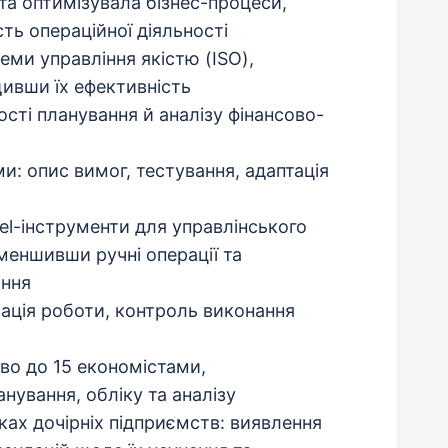
та оптимізувала бізнес-процеси,
ть операційної діяльності
еми управління якістю (ISO),
ивши їх ефективність
сті планування й аналізу фінансово-
и: опис вимог, тестування, адаптація
el-інструменти для управлінського
зменшивши ручні операції та
ання
ізація роботи, контроль виконання
во до 15 економістами,
нування, обліку та аналізу
ках дочірніх підприємств: виявлення