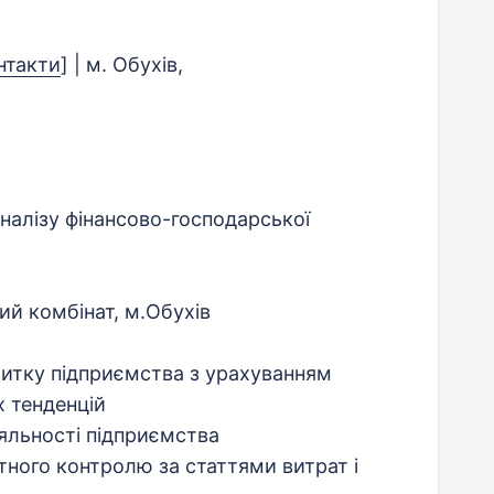
нтакти
]
| м. Обухів,
аналізу фінансово-господарської
й комбінат, м.Обухів
витку підприємства з урахуванням
х тенденцій
іяльності підприємства
ого контролю за статтями витрат і