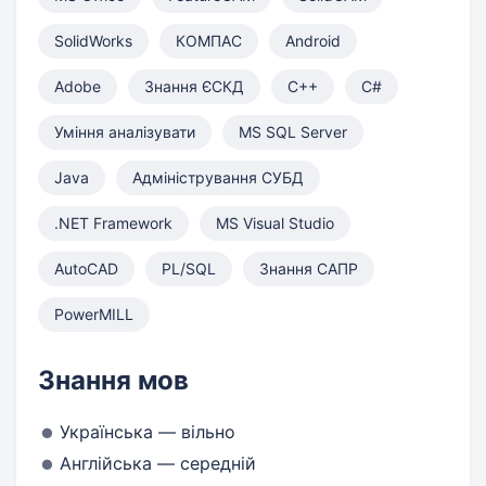
SolidWorks
КОМПАС
Android
Adobe
Знання ЄСКД
C++
C#
Уміння аналізувати
MS SQL Server
Java
Адміністрування СУБД
.NET Framework
MS Visual Studio
AutoCAD
PL/SQL
Знання САПР
PowerMILL
Знання мов
Українська — вільно
Англійська — середній