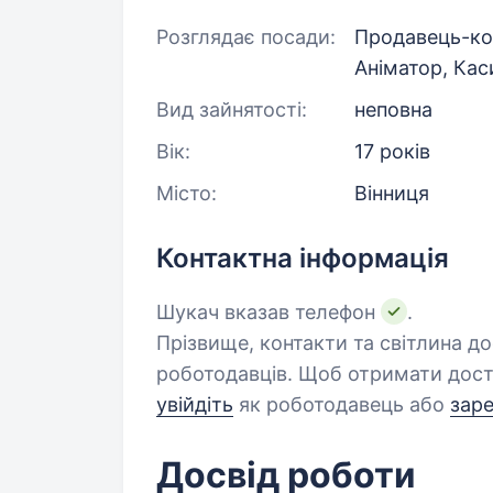
Розглядає посади:
Продавець-кон
Аніматор, Кас
Вид зайнятості:
неповна
Вік:
17 років
Місто:
Вінниця
Контактна інформація
Шукач вказав телефон
.
Прізвище, контакти та світлина д
роботодавців. Щоб отримати дост
увійдіть
як роботодавець або
зар
Досвід роботи