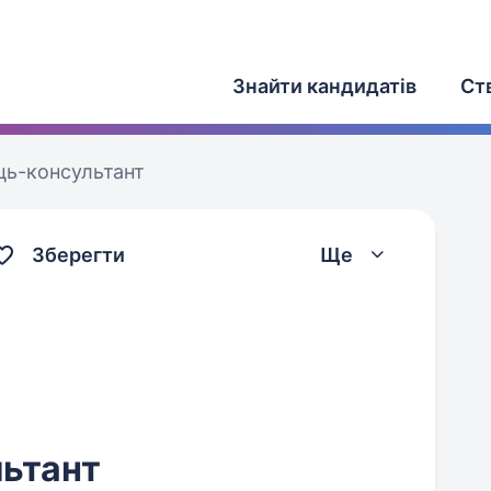
Знайти кандидатів
Ст
ць-консультант
Зберегти
Ще
ьтант