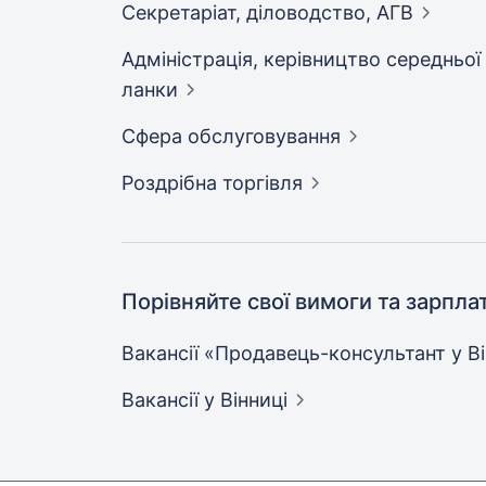
Секретаріат, діловодство,
АГВ
Адмiнiстрацiя, керівництво середньої
ланки
Сфера
обслуговування
Роздрібна
торгівля
Порівняйте свої вимоги та зарпла
Вакансії «Продавець-консультант у
В
Вакансії
у Вінниці