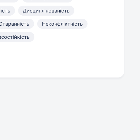
ість
Дисциплінованість
Старанність
Неконфліктність
состійкість