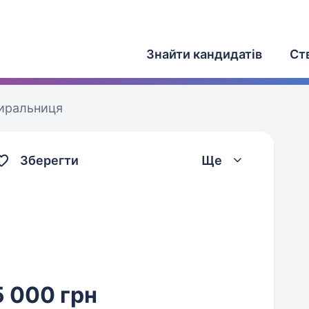
Знайти кандидатів
Ст
иральниця
Зберегти
Ще
 000 грн