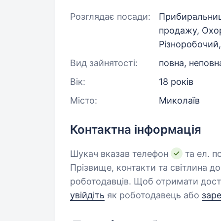
Розглядає посади:
Прибиральниц
продажу, Охо
Різноробочий,
Вид зайнятості:
повна, неповн
Вік:
18 років
Місто:
Миколаїв
Контактна інформація
Шукач вказав телефон
та ел. п
Прізвище, контакти та світлина д
роботодавців. Щоб отримати дост
увійдіть
як роботодавець або
зар