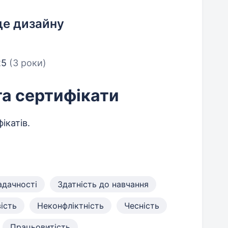
ще дизайну
25
(3 роки)
та сертифікати
ікатів.
адачності
Здатність до навчання
ість
Неконфліктність
Чесність
Працьовитість