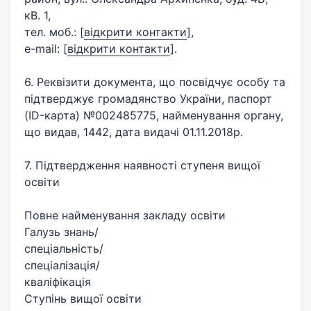
кВ. 1,
тел. моб.:
[
відкрити контакти
]
,
е-mail:
[
відкрити контакти
]
.
6. Реквізити документа, що посвідчує особу та
підтверджує громадянство України, паспорт
(ID-карта) №002485775, найменування органу,
що видав, 1442, дата видачі 01.11.2018р.
7. Підтвердження наявності ступеня вищої
освіти
Повне найменування закладу освіти
Галузь знань/
спеціальність/
спеціалізація/
кваліфікація
Ступінь вищої освіти