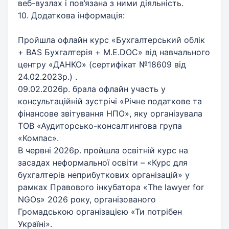
веб-вузлах і пов’язана з ними діяльність.
10. Додаткова інформація:
Пройшла офлайн курс «Бухгалтерський облік
+ BAS Бухгалтерія + M.E.DOC» від навчального
центру «ДАНКО» (сертифікат №18609 від
24.02.2023р.) .
09.02.2026р. брала офлайн участь у
консультаційній зустрічі «Річне податкове та
фінансове звітування НПО», яку організувала
ТОВ «Аудиторсько-консалтингова група
«Компас».
В червні 2026р. пройшла освітній курс на
засадах неформальної освіти – «Курс для
бухгалтерів неприбуткових організацій» у
рамках Правового інкубатора «The lawyer for
NGOs» 2026 року, організованого
Громадською організацією «Ти потрібен
Україні».