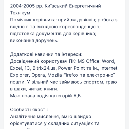
2004-2005 рр. Київський Енергетичний
Технікум
Помічник керівника: прийом дзвінків; робота з
вхідною та вихідною кореспонденцією;
підготовка документів для керівника;
виконання доручень.
Додаткові навички та інтереси:
Досвідчений користувач ПК: МS Оffiсе: Wогd,
Excel, 1С, Вitrix24.ua, Роwег Роint та ін., Intегnet
Ехрlогег, Орега, Моzila Firefox та електронної
пошти. У вільний час займаюсь спортом, граю
в шахи, читаю книги.
Маю права водія категорій А,В.
Особисті якості:
Аналітичне мислення, вмію швидко
орієнтуватися у складних ситуаціях та