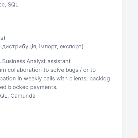
ce, SQL
ів)
, дистрибуція, імпорт, експорт)
s Business Analyst assistant
m collaboration to solve bugs / or to
pation in weekly calls with clients, backlog
ved blocked payments.
 SQL, Camunda
)