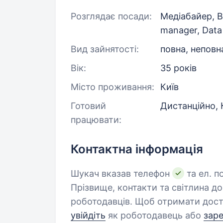
Розглядає посади:
Медіабайер, B
manager, Data
Вид зайнятості:
повна, неповн
Вік:
35 років
Місто проживання:
Київ
Готовий
Дистанційно, К
працювати:
Контактна інформація
Шукач вказав телефон
та ел. п
Прізвище, контакти та світлина д
роботодавців. Щоб отримати дост
увійдіть
як роботодавець або
зар