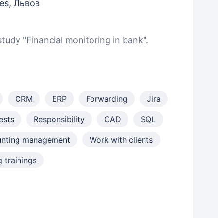
ies, Львов
tudy "Financial monitoring in bank"​.
CRM
ERP
Forwarding
Jira
ests
Responsibility
CAD
SQL
nting management
Work with clients
 trainings