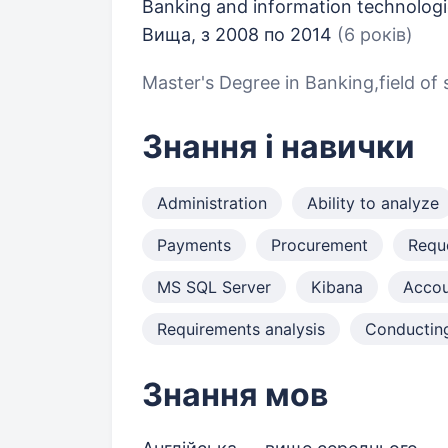
Banking and information technolog
Вища, з 2008 по 2014
(6 років)
Master's Degree in Banking,field of s
Знання і навички
Administration
Ability to analyze
Payments
Procurement
Requ
MS SQL Server
Kibana
Accou
Requirements analysis
Conducting
Знання мов