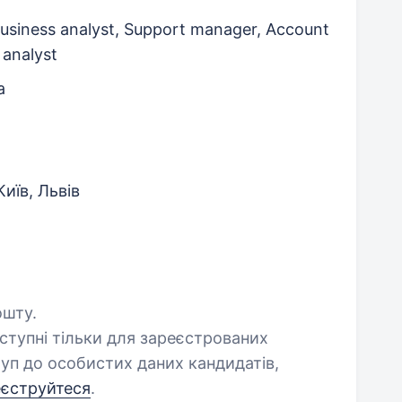
usiness analyst, Support manager, Account
 analyst
а
иїв, Львів
ошту.
оступні тільки для зареєстрованих
уп до особистих даних кандидатів,
еєструйтеся
.