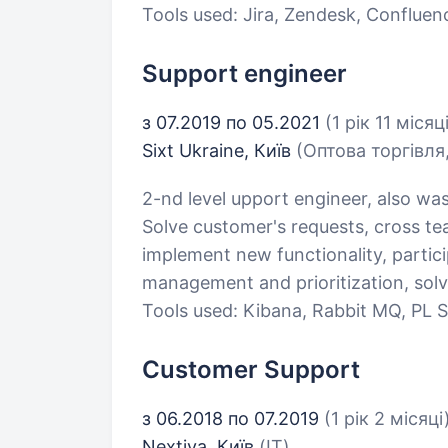
Tools used: Jira, Zendesk, Confluen
Support engineer
з 07.2019 по 05.2021
(1 рік 11 місяц
Sixt Ukraine, Київ
(Оптова торгівля
2-nd level upport engineer, also wa
Solve customer's requests, cross tea
implement new functionality, partici
management and prioritization, sol
Tools used: Kibana, Rabbit MQ, PL
Customer Support
з 06.2018 по 07.2019
(1 рік 2 місяці
Nextiva, Київ
(IT)