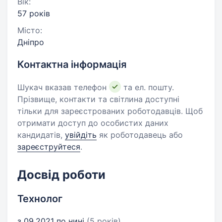
Вік:
57 років
Місто:
Дніпро
Контактна інформація
Шукач вказав телефон
та ел. пошту.
Прізвище, контакти та світлина доступні
тільки для зареєстрованих роботодавців. Щоб
отримати доступ до особистих даних
кандидатів,
увійдіть
як роботодавець або
зареєструйтеся
.
Досвід роботи
Технолог
з 09.2021 по нині
(5 років)