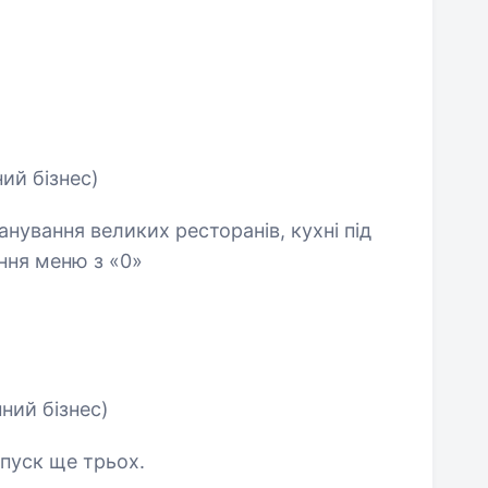
ий бізнес)
анування великих ресторанів, кухні під
ння меню з «0»
ний бізнес)
апуск ще трьох.