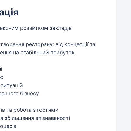
ація
ексним розвитком закладів
творення ресторану: від концепції та
дення на стабільний прибуток.
і
ню
 ситуацій
оранного бізнесу
ів та робота з гостями
а збільшення впізнаваності
оцесів