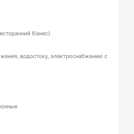
есторанний бізнес)
бжения, водостоку, электроснабжению с
ионные