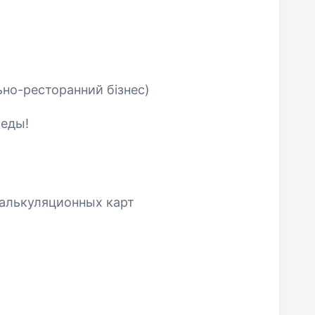
ьно-ресторанний бізнес)
 еды!
калькуляционных карт