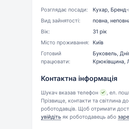
Розглядає посади:
Кухар, Бренд
Вид зайнятості:
повна, неповн
Вік:
31 рік
Місто проживання:
Київ
Готовий
Буковель, Дні
працювати:
Крюківщина, Л
Контактна інформація
Шукач вказав телефон
, ел. пош
Прізвище, контакти та світлина д
роботодавців. Щоб отримати дост
увійдіть
як роботодавець або
зар