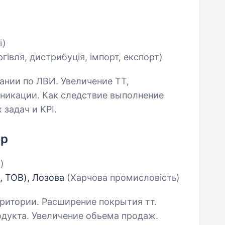
і)
гівля, дистрибуція, імпорт, експорт)
ании по ЛВИ. Увеличение ТТ,
уникации. Как следствие выполнение
задач и KPI.
ер
і)
а, ТОВ), Лозова
(Харчова промисловість)
ритории. Расширение покрытия тт.
дукта. Увеличение обьема продаж.