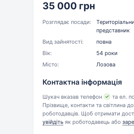
35 000 грн
Розглядає посади:
Територіальн
представник
Вид зайнятості:
повна
Вік:
54 роки
Місто:
Лозова
Контактна інформація
Шукач вказав телефон
та ел. п
Прізвище, контакти та світлина д
роботодавців. Щоб отримати дост
увійдіть
як роботодавець або
зар