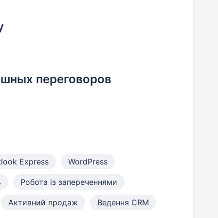
у
ешных переговоров
look Express
WordPress
ь
Робота із запереченнями
Активний продаж
Ведення CRM