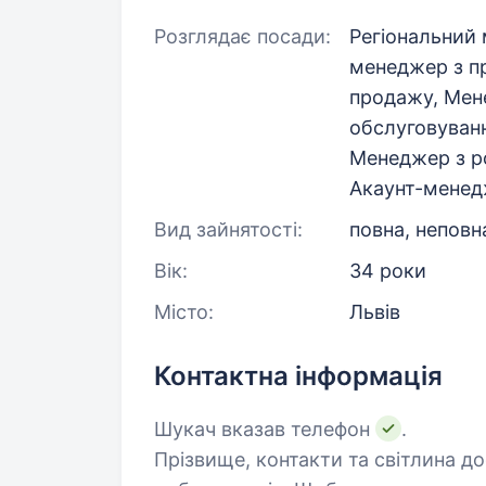
Розглядає посади:
Регіональний 
менеджер з п
продажу, Мене
обслуговуванн
Менеджер з ро
Акаунт-менед
Вид зайнятості:
повна, неповн
Вік:
34 роки
Місто:
Львів
Контактна інформація
Шукач вказав телефон
.
Прізвище, контакти та світлина д