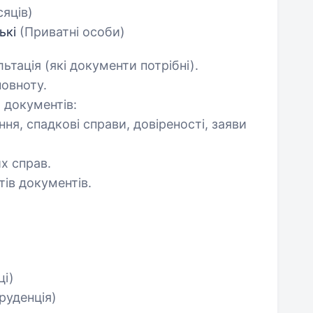
сяців)
ькі
(Приватні особи)
ьтація (які документи потрібні).
повноту.
 документів:
ня, спадкові справи, довіреності, заяви
х справ.
тів документів.
ці)
руденція)