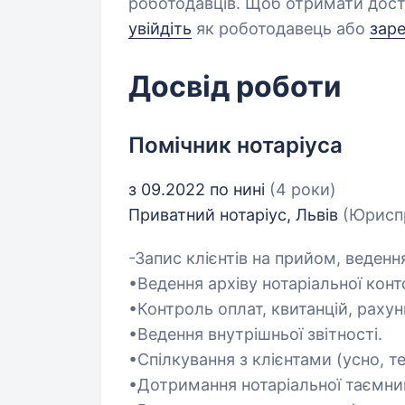
роботодавців. Щоб отримати дост
увійдіть
як роботодавець або
зар
Досвід роботи
Помічник нотаріуса
з 09.2022 по нині
(4 роки)
Приватний нотаріус, Львів
(Юрисп
-Запис клієнтів на прийом, ведення
•Ведення архіву нотаріальної конт
•Контроль оплат, квитанцій, рахунк
•Ведення внутрішньої звітності.
•Спілкування з клієнтами (усно, 
•Дотримання нотаріальної таємниц