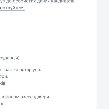
уп до особистих даних кандидатів,
еєструйтеся
.
руденція)
 графіка нотаріуса.
ори.
ів.
телефоном, месенджери).
і.