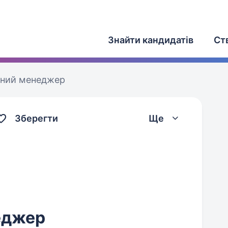
Знайти кандидатів
Ст
ьний менеджер
Зберегти
Ще
еджер