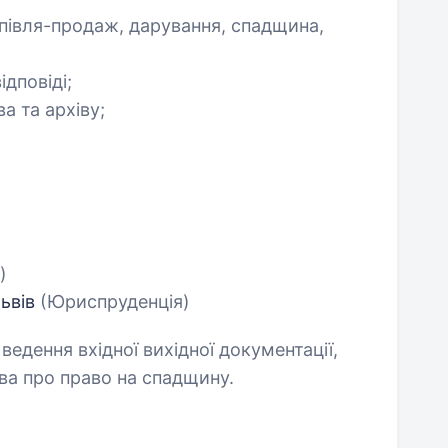
упівля-продаж, дарування, спадщина,
ідповіді;
а та архіву;
)
Львів
(Юриспруденція)
ведення вхідної вихідної документації,
тва про право на спадщину.