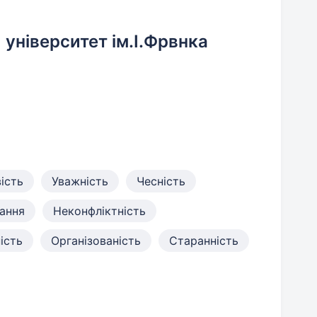
 університет ім.І.Фрвнка
ість
Уважність
Чесність
чання
Неконфліктність
ість
Організованість
Старанність