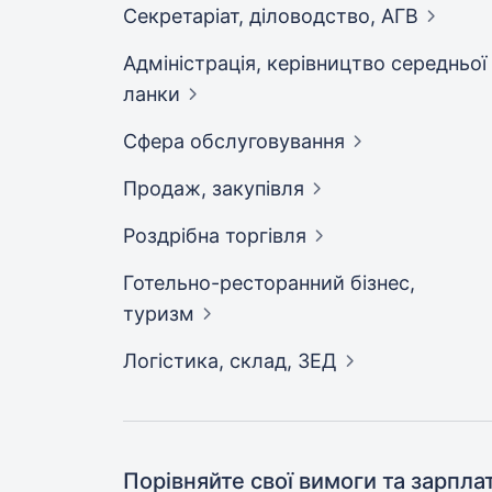
Секретаріат, діловодство,
АГВ
Адмiнiстрацiя, керівництво середньої
ланки
Сфера
обслуговування
Продаж,
закупівля
Роздрібна
торгівля
Готельно-ресторанний бізнес,
туризм
Логістика, склад,
ЗЕД
Порівняйте свої вимоги та зарпла