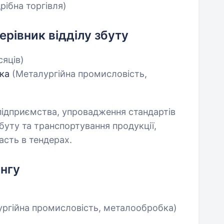
рібна торгівля)
ерівник відділу збуту
сяців)
вка
(Металургійна промисловість,
 підприємства, упровадження стандартів
збуту та транспортування продукції,
асть в тендерах.
ингу
ургійна промисловість, металообробка)