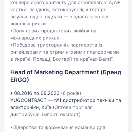
конверсійного контенту для e-commerce: A/A+
картки, лендінги, фотокаруселі, інтер’єрні
візуали, відео, відгуки — з адаптацією під
локальні ринки.
•Лонч нових продуктових лінійок на
міжнародних ринках.
•Побудова тристоронніх партнерств із
ритейлерами та стримінговими платформами
в Україні, Польщі, Болгарії та країнах Балтії.
Head of Marketing Department (Бренд
ERGO)
з 08.2016 по 08.2022
(6 років)
YUGCONTRACT — №1 дистриб’ютор техніки та
електроніки, Київ
(Оптова торгівля,
дистрибуція, імпорт, експорт)
•Лідерство та формування команди для