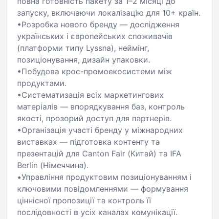
повна готовність пакету за 1–2 місяці до
запуску, включаючи локалізацію для 10+ країн.
•Розробка нового бренду — дослідження
українських і європейських споживачів
(платформи типу Lyssna), неймінг,
позиціонування, дизайн упаковки.
•Побудова крос-промоекосистеми між
продуктами.
•Систематизація всіх маркетингових
матеріалів — впорядкування баз, контроль
якості, прозорий доступ для партнерів.
•Організація участі бренду у міжнародних
виставках — підготовка контенту та
презентацій для Canton Fair (Китай) та IFA
Berlin (Німеччина).
•Управління продуктовим позиціонуванням і
ключовими повідомленнями — формування
ціннісної пропозиції та контроль її
послідовності в усіх каналах комунікації.