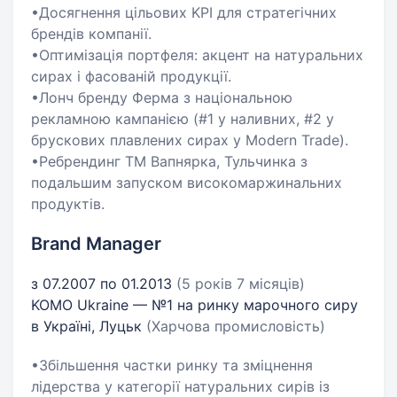
•Досягнення цільових KPI для стратегічних
брендів компанії.
•Оптимізація портфеля: акцент на натуральних
сирах і фасованій продукції.
•Лонч бренду Ферма з національною
рекламною кампанією (#1 у наливних, #2 у
брускових плавлених сирах у Modern Trade).
•Ребрендинг ТМ Вапнярка, Тульчинка з
подальшим запуском високомаржинальних
продуктів.
Brand Manager
з 07.2007 по 01.2013
(5 років 7 місяців)
KOMO Ukraine — №1 на ринку марочного сиру
в Україні, Луцьк
(Харчова промисловість)
•Збільшення частки ринку та зміцнення
лідерства у категорії натуральних сирів із