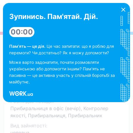
Шукачу
Українська
Зупинись. Пам'ятай. Дій.
00:00
Пам'ять — це дія.
Це час запитати: що я роблю для
Резюме від 19 травня 2026
перемоги? Чи достатньо? Як я можу допомогти?
Олена
Може варто задонатити, почати розмовляти
українською або допомогти іншим? Пам'ять не
пасивна — це активна участь у спільній боротьбі за
Прибиральниця в офіс (вечір),
майбутнє.
15 000 грн
Work.ua
Розглядає посади:
Прибиральниця в офіс (вечір), Контролер
якості, Прибиральниця, Прибиральник
Вид зайнятості:
неповна