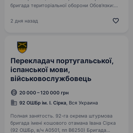
бригада територіальної оборони Обов’язки:
перекладач іспанської
2 дня назад
Перекладач португальської,
іспанської мови,
військовослужбовець
20 000 – 120 000 грн
92 ОШБр ім. І. Сірка
, Вся Украина
Полная занятость. 92-га окрема штурмова
бригада імені кошового отамана Івана Сірка
(92 ОШБр, в/ч А0501, пп В6250) Бригада