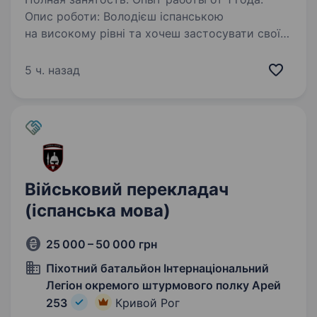
Опис роботи: Володієш іспанською
на високому рівні та хочеш застосувати свої
знання там, де це справді має значення? 55
окремий стрілецький батальйон запрошує
5 ч. назад
до команди Перекладача з іспанської мови /
Куратора…
Військовий перекладач
(іспанська мова)
25 000 – 50 000 грн
Піхотний батальйон Інтернаціональний
Легіон окремого штурмового полку Арей
253
Кривой Рог