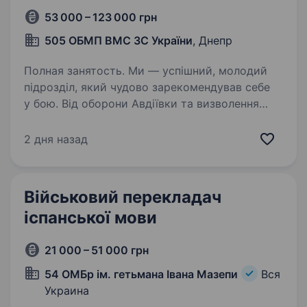
53 000 – 123 000 грн
505 ОБМП ВМС ЗС України
, Днепр
Полная занятость. Ми — успішний, молодий
підрозділ, який чудово зарекомендував себе
у бою. Від оборони Авдіївки та визволення
Урожайного до форсування річки Дніпро
й створення плацдарму в Кринках. Ми дійсно
2 дня назад
передовий батальйон морської…
Військовий перекладач
іспанської мови
21 000 – 51 000 грн
54 ОМБр ім. гетьмана Івана Мазепи
Вся
Украина