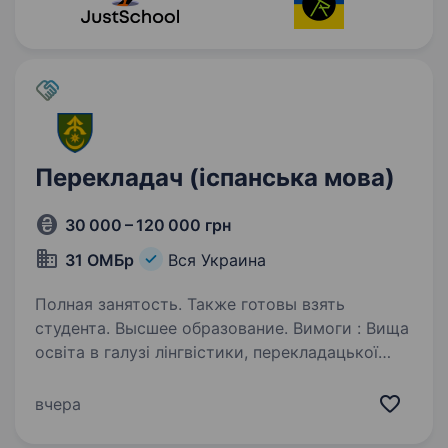
Перекладач (іспанська мова)
30 000 – 120 000 грн
31 ОМБр
Вся Украина
Полная занятость. Также готовы взять
студента. Высшее образование. Вимоги : Вища
освіта в галузі лінгвістики, перекладацької
чи суміжної спеціальності; Вільне володіння
іспанською та українською мовами; Достатній
вчера
або високий рівень письменного та усного