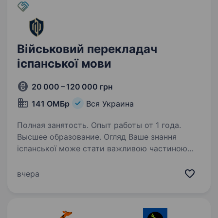
Військовий перекладач
іспанської мови
20 000 – 120 000 грн
141 ОМБр
Вся Украина
Полная занятость. Опыт работы от 1 года.
Высшее образование. Огляд Ваше знання
іспанської може стати важливою частиною
оборони України. 141 окрема механізована
бригада шукає військового перекладача
вчера
іспанської мови для роботи з іноземними
партнерами, перекладу документів,…