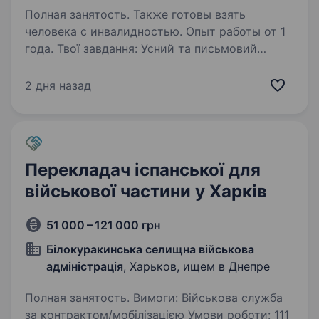
Полная занятость. Также готовы взять
человека с инвалидностью. Опыт работы от 1
года. Твої завдання: Усний та письмовий
переклад з/на іспанську мову. Супровід
міжнародних зустрічей, навчань і переговорів.
2 дня назад
Переклад службових документів, інструкцій
та офіційної документації. Комунікація з
іноземними…
Перекладач іспанської для
військової частини у Харків
51 000 – 121 000 грн
Білокуракинська селищна військова
адміністрація
, Харьков, ищем в Днепре
Полная занятость. Вимоги: Військова служба
за контрактом/мобілізацією Умови роботи: 111