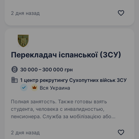
створена у 2000 році на базі 6-ї дивізії
Національної гвардії України. З початком
2 дня назад
російсько-української війни…
Перекладач іспанської (ЗСУ)
30 000 – 300 000 грн
1 центр рекрутингу Сухопутних військ ЗСУ
Вся Украина
Полная занятость. Также готовы взять
студента, человека с инвалидностью,
пенсионера. Служба за мобілізацією або
за контрактом. Опис вакансії: у бойовий
підрозділ Збройних Сил України потрібен
2 дня назад
перекладач іспанської мови; основне