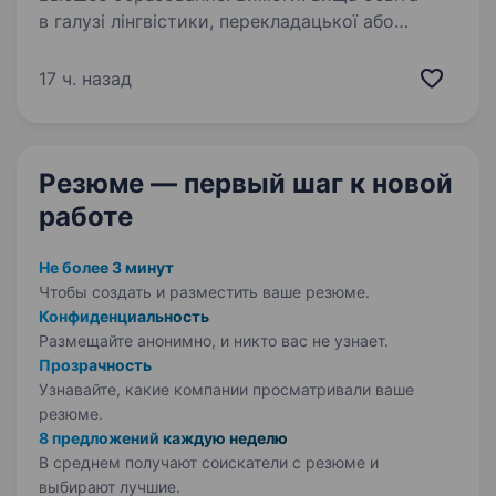
в галузі лінгвістики, перекладацької або
суміжної спеціальності; відмінне знання
португальської або іспанської та української
17 ч. назад
мов; здатність працювати в умовах
обмеженого часу; вміння…
Резюме — первый шаг
к новой
работе
Не более 3 минут
Чтобы создать и разместить ваше
резюме.
Конфиденциальность
Размещайте анонимно, и никто вас не узнает.
Прозрачность
Узнавайте, какие компании просматривали ваше
резюме.
8 предложений каждую неделю
В среднем получают соискатели с резюме и
выбирают лучшие.