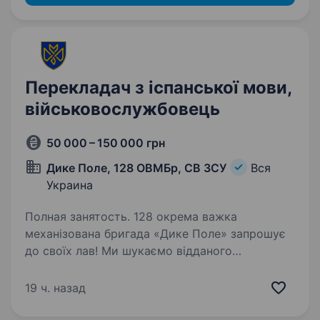
Перекладач з іспанської мови,
військовослужбовець
50 000 – 150 000 грн
Дике Поле, 128 ОВМБр, СВ ЗСУ
Вся
Украина
Полная занятость. 128 окрема важка
механізована бригада «Дике Поле» запрошує
до своїх лав! Ми шукаємо відданого
перекладача іспанської мови, який прагне
використати свій лінгвістичний талант
19 ч. назад
на благо України. Долучайся до нас, щоб…