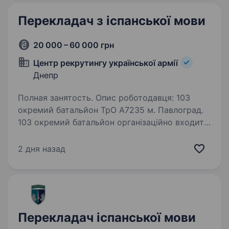
перекладу; Досвід…
Перекладач з іспанської мови
20 000 – 60 000 грн
Центр рекрутингу української армії
Днепр
Полная занятость. Опис роботодавця: 103
окремий батальйон ТрО А7235 м. Павлоград.
103 окремий батальйон організаційно входить
в склад 108 окремої бригади ТрО. 108 окрема
бригада входить у склад Регіонального
2 дня назад
управління «Схід» та базується…
Перекладач іспанської мови