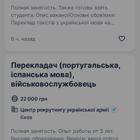
Полная занятость. Также готовы взять
студента. Опис вакансіїОсновні обов’язки:
Переклад текстів з української мови на
іспанську та навпаки зі збереженням духу
оригіналу й точності висловлювань;
8 ч. назад
Спілкування, переклад для особового складу.
Ретельне редагування…
Перекладач (португальська,
іспанська мова),
військовослужбовець
22 000 грн
Центр рекрутингу української армії
Киев
Полная занятость. Опыт работы от 5 лет.
Высшее образование. Вимоги: вища освіта