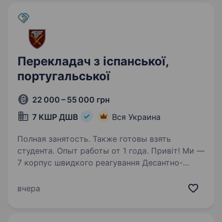
Перекладач з іспанської,
португальської
22 000 – 55 000 грн
7 КШР ДШВ
Вся Украина
Полная занятость. Также готовы взять
студента. Опыт работы от 1 года. Привіт! Ми —
7 корпус швидкого реагування Десантно-
штурмових військ Збройних Сил України,
справжня еліта, яка поєднує мужність,
вчера
професіоналізм і передові технології. Наш
корпус — це не лише бойова потужність, а…