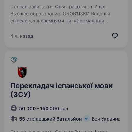
Полная занятость. Опыт работы от 2 лет.
Высшее образование. ОБОВ’ЯЗКИ Ведення
співбесід з іноземцями та інформаційна
підтримка кандидатів щодо проходження
служби та умов контракту; Пошук іноземних
4 ч. назад
волонтерів; Ведення обліку кандидатів
та подання звітності; Консультація…
Перекладач іспанської мови
(ЗСУ)
50 000 – 150 000 грн
55 стрілецький батальйон
Вся Украина
Полная занятость. Опыт работы от 1 года.