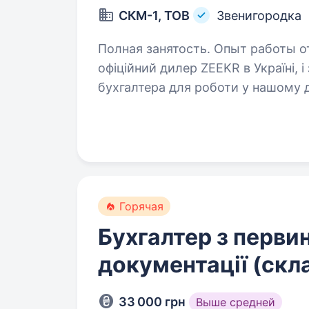
СКМ-1, ТОВ
Звенигородка
Полная занятость. Опыт работы от 1 года. Привіт! Ми 
офіційний дилер ZEEKR в Україні, 
бухгалтера для роботи у нашому 
Що буде у тв
Горячая
Бухгалтер з перви
документації (скл
33 000 грн
Выше средней