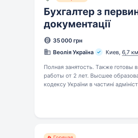
Бухгалтер з перви
документації
35 000 грн
Веолія Україна
Киев,
6,7 к
Полная занятость. Также готовы 
работы от 2 лет. Высшее образование. Вимоги: Знання По
кодексу України в частині адміністрування ПДВ;
програмами обліку (наприклад, 1С
до
Горячая