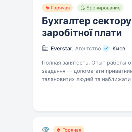
Горячая
Бронирование
Бухгалтер сектору
заробітної плати
Everstar
, Агентство
Киев
Полная занятость. Опыт работы от 2 лет. Ми — агентство E
завдання — допомагати приватни
талановитих людей та наближати п
займається виробництвом технік
Горячая