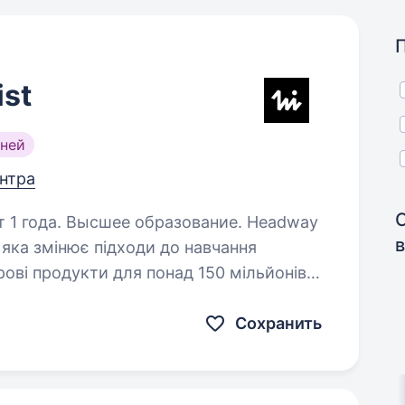
ist
ней
ентра
года. Высшее образование. Headway
 яка змінює підходи до навчання
ві продукти для понад 150 мільйонів
ша місія — допомагати людям
Сохранить