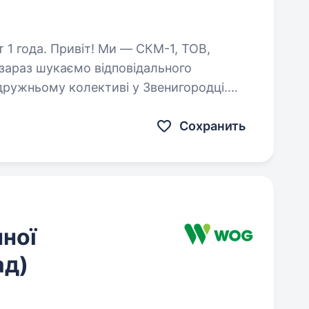
— СКМ-1, ТОВ,
і зараз шукаємо відповідального
дружньому колективі у Звенигородці.
оїх обов’язках: Ведення бухгалтерського…
Сохранить
нної
ад)