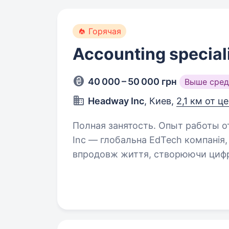
Горячая
Accounting special
40 000 – 50 000 грн
Выше сред
Headway Inc
, Киев,
2,1 км от ц
Полная занятость. Опыт работы от 1 
Inc — глобальна EdTech компанія,
впродовж життя, створюючи цифро
користувачів по всьому світу. На
розвиватися…