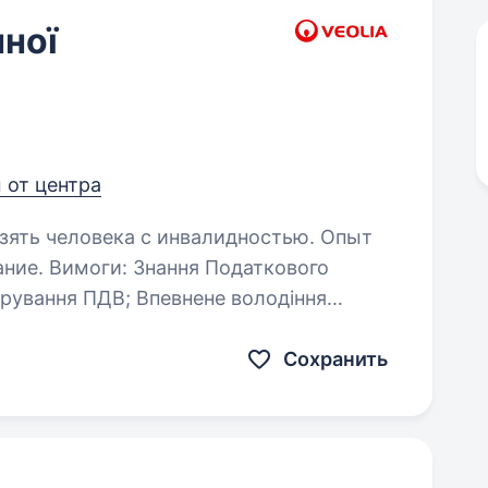
нної
м от центра
взять человека с инвалидностью. Опыт
даткового
 Впевнене володіння
, BAS) та сервісами електронного
кументообігу (M.E.Doc, тощо); Уважність та відповідальність…
Сохранить