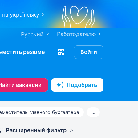
 на українську
Работодателю
Русский
местить
резюме
Войти
Найти вакансии
Подобрать
аместитель главного бухгалтера
...
Расширенный фильтр