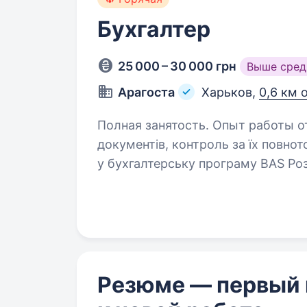
Бухгалтер
25 000 – 30 000 грн
Выше сред
Арагоста
Харьков,
0,6 км 
Полная занятость. Опыт работы от 1 года. Обов’язки: Обр
документів, контроль за їх повнотою та пра
у бухгалтерську програму BAS Розрахунки з дебіторами та кредиторами,
звірка взаєморозрах
Резюме — первый