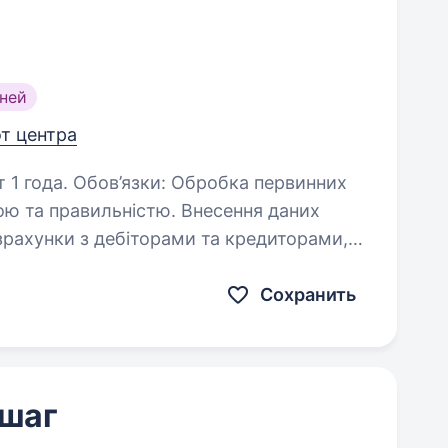
ней
от центра
обка первинних
вильністю. Внесення даних
унків Контроль руху…
Сохранить
 шаг