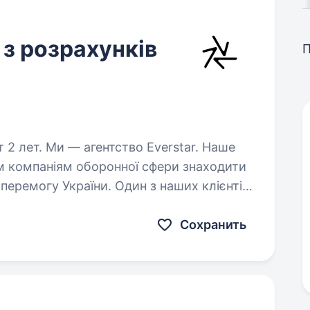
 з розрахунків
verstar. Наше
м компаніям оборонної сфери знаходити
еремогу України. Один з наших клієнтів
и та радіоелектронних…
Сохранить