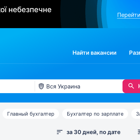
ої небезпечне
Перейти
Найти
вакансии
Раз
Главный бухгалтер
Бухгалтер по зарплате
З
за 30 дней, по дате