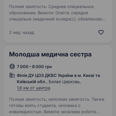
Полная занятость. Среднее специальное
образование. Вимоги: Освіта: середня
спеціальна (медичний коледж);), обов’язково
спеціалізація по анестезіології; Бажано мати
базові знання про анестезіологію
2 нед. назад
та практичний досвід (але можливість
навчання на місці); …
Молодша медична сестра
7 000 – 8 000 грн
Філія ДУ ЦОЗ ДКВС України в м. Києві та
Київській обл.
, Белая Церковь,
1,6 км от центра
Полная занятость, неполная занятость. Также
готовы взять студента, человека с
инвалидностью. Вимоги: можлива робота