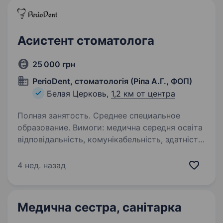
Асистент стоматолога
25 000 грн
PerioDent, стоматологія (Ріпа А.Г., ФОП)
Белая Церковь,
1,2 км от центра
Полная занятость. Среднее специальное
образование. Вимоги: медична середня освіта
відповідальність, комунікабельність, здатність
до навчання, охайність Умови роботи: 8−10
робочих годин 5 днів на тиждень робочі 2 дні
4 нед. назад
вихідні (плаваючі) робочий графік…
Медична сестра, санітарка