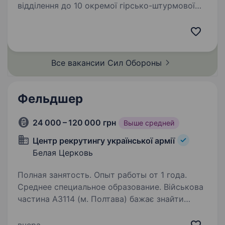
відділення до 10 окремої гірсько-штурмової
бригади «Едельвейс» Огляд: 10 окрема
гірсько-штурмовабригада«Едельвейс»
з початку створення у 2015 році захищає
українську землю від…
Все вакансии Сил
Обороны
Фельдшер
24 000 – 120 000 грн
Выше средней
Центр рекрутингу української армії
Белая Церковь
Полная занятость. Опыт работы от 1 года.
Среднее специальное образование. Військова
частина А3114 (м. Полтава) бажає знайти
відповідального кандидата на посаду
ФЕЛЬДШЕР. Фельдшер у Збройних Силах