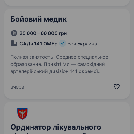
підтримує кандидатів…
Бойовий медик
20 000 – 60 000 грн
САДн 141 ОМБр
Вся Украина
Полная занятость. Среднее специальное
образование. Привіт! Ми — самохідний
артелерійський дивізіон 141 окремої
механізованої бригади, молодий, але вже
ефективний підрозділ, який бореться за мир і
вчера
безпеку України. Наше головне завдання —
захищати наших людей і країну,…
Ординатор лікувального