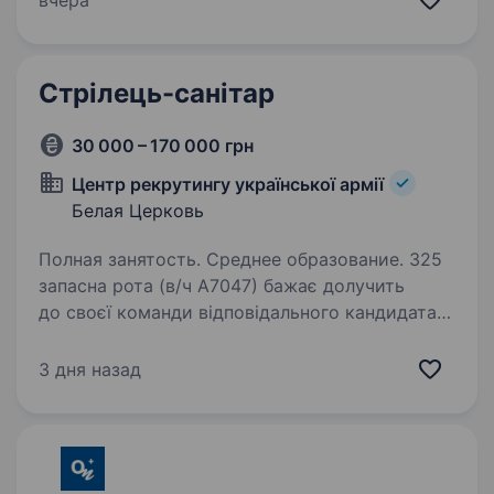
вчера
України повинен мати відповідну фахову
освіту, практику за спеціальністю та бути
готовим…
Стрілець-санітар
30 000 – 170 000 грн
Центр рекрутингу української армії
Белая Церковь
Полная занятость. Среднее образование. 325
запасна рота (в/ч А7047) бажає долучить
до своєї команди відповідального кандидата
на посаду Стрілець -санітар. 119-та окрема
бригада територіальної оборони (119 ОБрТрО)
3 дня назад
була створена 29 березня 2018 року.
Бригада…