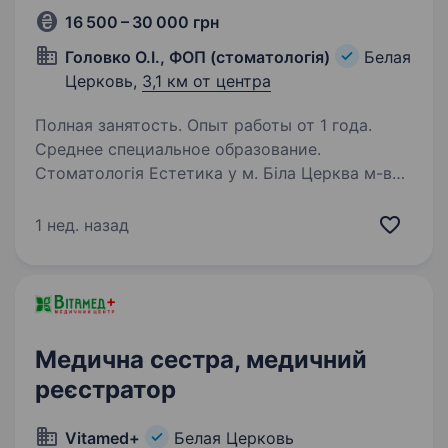
16 500 – 30 000 грн
Головко О.І., ФОП (стоматологія)
Белая
Церковь,
3,1 км от центра
Полная занятость. Опыт работы от 1 года.
Среднее специальное образование.
Стоматологія Естетика у м. Біла Церква м-в
Піщаний, шукає асистента стоматолога для
лікаря-стоматолога універсала Вимоги:
1 нед. назад
Медична освіта або досвід роботи у сфері
стоматології буде великим плюсом; Вміння
працювати…
Медична сестра, медичний
реєстратор
Vitamed+
Белая Церковь