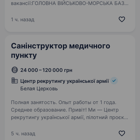
вакансії:ГОЛОВНА ВІЙСЬКОВО-МОРСЬКА БАЗА
«Намив» А3130 (м. Очаків, Миколаївська обл.)
бажає долучить відповідального кандидата
1 ч. назад
на посаду «Медична сестра медичного
пункту». Медична сестра медичного пункту
надає…
Санінструктор медичного
пункту
24 000 – 120 000 грн
Центр рекрутингу української армії
Белая Церковь
Полная занятость. Опыт работы от 1 года.
Среднее образование. Привіт! Ми — Центр
рекрутингу української армії, пілотний проєкт
Міністерства оборони України, який створює
прозору та ефективну модель залучення
5 ч. назад
громадян до військової служби. Наша команда