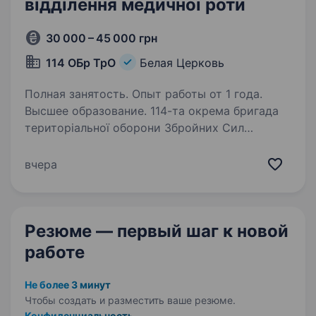
відділення медичної роти
30 000 – 45 000 грн
114 ОБр ТрО
Белая Церковь
Полная занятость. Опыт работы от 1 года.
Высшее образование. 114-та окрема бригада
територіальної оборони Збройних Сил
України — військове формування Сил
територіальної оборони Збройних Сил України
вчера
у Київській області, яке гідно давало відсіч
та знищувало ворожі колони на території…
Резюме — первый шаг
к новой
работе
Не более 3 минут
Чтобы создать и разместить ваше
резюме.
Конфиденциальность