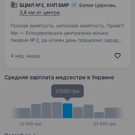
БЦМЛ №2, КНП БМР
Белая Церковь,
3,8 км от центра
Полная занятость, неполная занятость. Привіт!
Ми — Білоцерківська центральна міська
лікарня № 2, де кожен день працюємо заради
здоров’я наших пацієнтів і підтримки їхнього
життя. Запрошуємо до нашої дружньої
4 нед. назад
команди, відділення анестезіології та
інтенсивної…
Средняя зарплата медсестри
в Украине
21500 грн
12 000 грн
33 000 грн