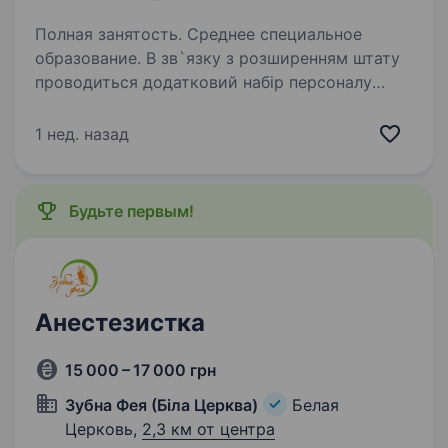
Полная занятость. Среднее специальное
образование. В зв`язку з розширенням штату
проводиться додатковий набір персоналу
Вимоги: середня спеціальна освіта,
комунікабельність, Умови праці: повна
1 нед. назад
зайнятість Обов, язик: всі функціональні обов,
язки м-с
Будьте первым!
Анестезистка
15 000 – 17 000 грн
Зубна Фея (Біла Церква)
Белая
Церковь,
2,3 км от центра