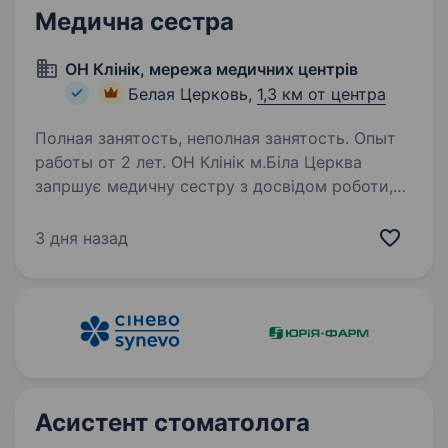
Медична сестра
ОН Клінік, мережа медичних центрів
Белая Церковь,
1,3 км от центра
Полная занятость, неполная занятость. Опыт
работы от 2 лет. ОН Клінік м.Біла Церква
запршує медичну сестру з досвідом роботи,
яка готова долучитися до нашої команди.
Ми — міжнародна команда професіоналів,
3 дня назад
що складається з 1500 фахівців у сфері
медицини, які працюють у сучасних…
Асистент стоматолога