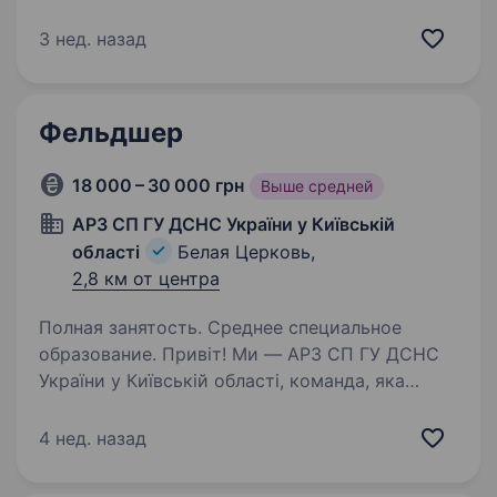
за сумісництвом Умови роботи: медична
частина у виправній колонії 35, соцпакет,
3 нед. назад
обов’язкове страхування на випадок
профзахворювань офіційне працевлаштування
Обов’язки: прибірання…
Фельдшер
18 000 – 30 000 грн
Выше средней
АРЗ СП ГУ ДСНС України у Київській
області
Белая Церковь,
2,8 км от центра
Полная занятость. Среднее специальное
образование. Привіт! Ми — АРЗ СП ГУ ДСНС
України у Київській області, команда, яка
щодня стоїть на сторожі безпеки та життя
людей. Наша місія — рятувати, допомагати і
4 нед. назад
захищати у найскладніших надзвичайних
ситуаціях. Якщо ти хочеш…