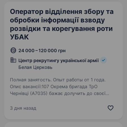
Оператор відділення збору та
обробки інформації взводу
розвідки та корегування роти
УБАК
24 000 – 120 000 грн
Центр рекрутингу української армії
Белая Церковь
Полная занятость. Опыт работы от 1 года.
Опис вакансії:107 Окрема бригада ТрО
Чернівці (А7035) бажає долучить до своєї
команди відповідального кандидата на посаду
«Оператор відділення збору та обробки
3 дня назад
інформації взводу розвідки та корегування
роти УБАК»…