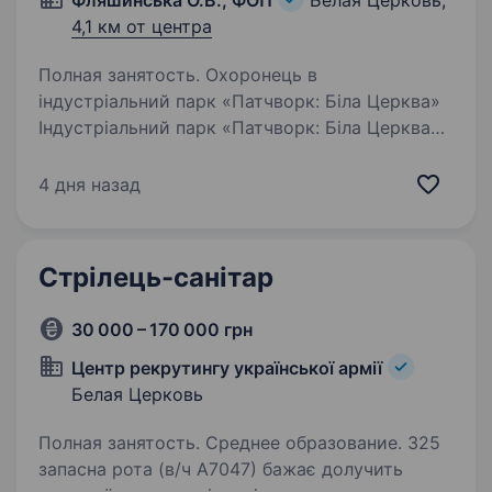
Фляшинська О.В., ФОП
Белая Церковь,
4,1 км от центра
Полная занятость. Охоронець в
індустріальний парк «Патчворк: Біла Церква»
Індустріальний парк «Патчворк: Біла Церква»
запрошує на роботу відповідального
та уважного охоронця. Основні обов’язки:
4 дня назад
здійснення контрольно-пропускного…
Стрілець-санітар
30 000 – 170 000 грн
Центр рекрутингу української армії
Белая Церковь
Полная занятость. Среднее образование. 325
запасна рота (в/ч А7047) бажає долучить