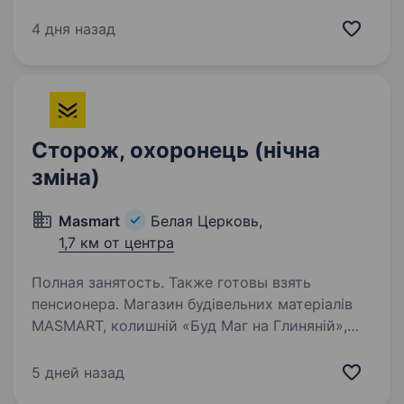
відповідального кандидата на посаду
«Оператор відділення збору та обробки
4 дня назад
інформації взводу розвідки та корегування
роти УБАК»…
Сторож, охоронець (нічна
зміна)
Masmart
Белая Церковь,
1,7 км от центра
Полная занятость. Также готовы взять
пенсионера. Магазин будівельних матеріалів
MASMART, колишній «Буд Маг на Глиняній»,
запрошує на роботу нічного сторожа. Умови
роботи: ніч через дві; в опалювальний сезон —
5 дней назад
топка 3-х котлів (з доплатою); годування