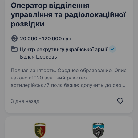
Оператор відділення
управління та радіолокаційної
розвідки
20 000 – 120 000 грн
Центр рекрутингу української армії
Белая Церковь
Полная занятость. Среднее образование. Опис
вакансії:1020 зенітний ракетно-
артилерійський полк бажає долучить до своєї
команди відповідального кандидата на посаду
«Оператор відділення управління
3 дня назад
та радіолокаційної розвідки». Основним
завданням полку…