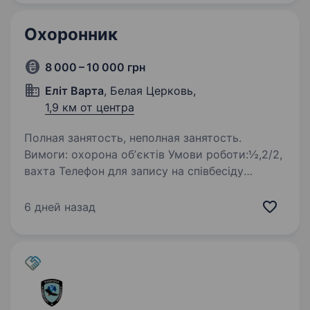
собак…
Охоронник
8 000 – 10 000 грн
Еліт Варта
, Белая Церковь,
1,9 км от центра
Полная занятость, неполная занятость.
Вимоги: охорона обʼєктів Умови роботи:½,2/2,
вахта Телефон для запису на співбесіду
0963759841 Сергій Петрович
6 дней назад