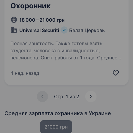
Охоронник
18 000 – 21 000 грн
Universal Securiti
Белая Церковь
Полная занятость. Также готовы взять
студента, человека с инвалидностью,
пенсионера. Опыт работы от 1 года. Среднее
образование. Запрошуєм на роботу
охоронників Ч/Ж вахта , Вимоги: без медичних
4 нед. назад
протипоказань до роботи за даною професією,
без судимостей, без шкідливих звичок, досвід
роботи в охороні або силових структурах
Стр. 1 из 2
буде перевагою…
Средняя зарплата охранника
в Украине
21000 грн