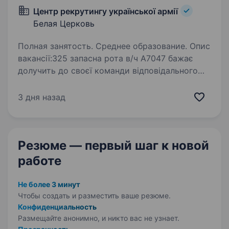
Центр рекрутингу української армії
Белая Церковь
Полная занятость. Среднее образование. Опис
вакансії:325 запасна рота в/ч А7047 бажає
долучить до своєї команди відповідального
кандидата на посаду РОЗВІДНИК.119-та
окрема бригада територіальної оборони (119
3 дня назад
ОБрТрО) була створена 29 березня 2018 року…
Резюме — первый шаг
к новой
работе
Не более 3 минут
Чтобы создать и разместить ваше
резюме.
Конфиденциальность
Размещайте анонимно, и никто вас не узнает.