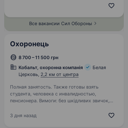
ділянках фронту. Ми цінуємо не тільки силу
бойового обладнання, але і…
Все вакансии Сил
Обороны
Охоронець
8 700 – 11 500 грн
Кобальт, охоронна компанія
Белая
Церковь,
2,2 км от центра
Полная занятость. Также готовы взять
студента, человека с инвалидностью,
пенсионера. Вимоги: без шкідливих звичок,
відповідальність Умови роботи: 24/48
Обов’язки: фізична охорона обʼєктів
3 дня назад