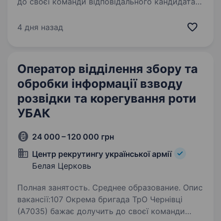
до своєї команди відповідального кандидата
на посаду Стрілець -санітар. 119-та окрема
бригада територіальної оборони (119 ОБрТрО)
4 дня назад
була створена 29 березня 2018 року.
Бригада…
Оператор відділення збору та
обробки інформації взводу
розвідки та корегування роти
УБАК
24 000 – 120 000 грн
Центр рекрутингу української армії
Белая Церковь
Полная занятость. Среднее образование. Опис
вакансії:107 Окрема бригада ТрО Чернівці
(А7035) бажає долучить до своєї команди