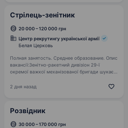
у 2015…
Стрілець-зенітник
20 000 – 120 000 грн
Центр рекрутингу української армії
Белая Церковь
Полная занятость. Среднее образование. Опис
вакансії:Зенітно-ракетний дивізіон 29-ї
окремої важкої механізованої бригади шукає
стрільця-зенітника, який готовий захищати
небо України. Що означає ця роль для тебе:
2 дня назад
Ти будеш ключовою ланкою в системі
повітряної…
Розвідник
30 000 – 170 000 грн