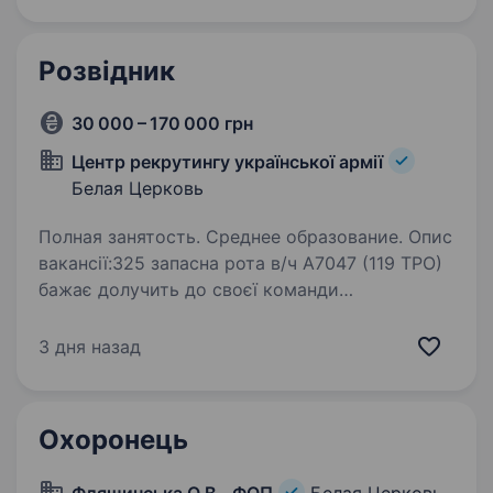
Розвідник
30 000 – 170 000 грн
Центр рекрутингу української армії
Белая Церковь
Полная занятость. Среднее образование. Опис
вакансії:325 запасна рота в/ч А7047 (119 ТРО)
бажає долучить до своєї команди
відповідального кандидата на посаду
РОЗВІДНИК. 119-та окрема бригада
3 дня назад
територіальної оборони (119 ОБрТрО) була
створена 29 березня…
Охоронець