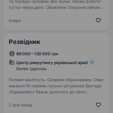
та порядні чоловіки або жінки. Умови роботи:
сутки через двоє. Обов’язки: Охорона офісних
приміщень та території.
вчера
Розвідник
69 000 – 130 000 грн
Центр рекрутингу української армії
Белая Церковь
Полная занятость. Среднее образование. Опис
вакансії:10 окрема гірсько-штурмова бригада
«Едельвейс» бажає долучить до своєї
команди відповідального кандидата на посаду
РОЗВІДНИК. 10 окрема гірсько-штурмова
2 дня назад
бригада«Едельвейс» з початку створення