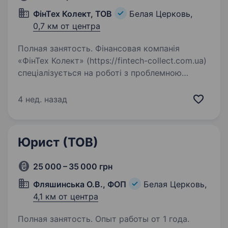
ФінТех Колект, ТОВ
Белая Церковь,
0,7 км от центра
Полная занятость. Фінансовая компанія
«ФінТех Колект» (https://fintech-collect.com.ua)
спеціалізується на роботі з проблемною
заборгованістю (комісія і куплені портфелі)
у зв’язку з розширенням напрямків діяльності
4 нед. назад
шукає в команду…
Юрист (ТОВ)
25 000 – 35 000 грн
Фляшинська О.В., ФОП
Белая Церковь,
4,1 км от центра
Полная занятость. Опыт работы от 1 года.