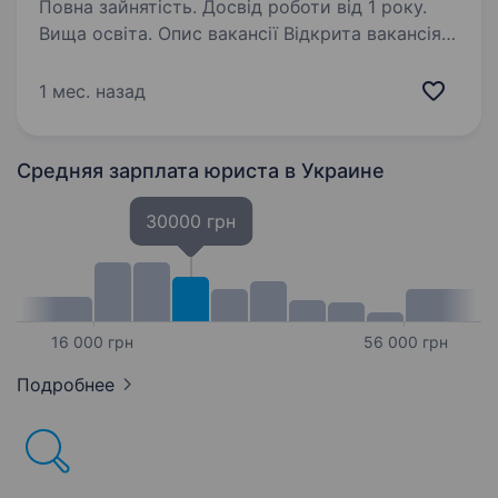
Повна зайнятість. Досвід роботи від 1 року.
Вища освіта. Опис вакансії Відкрита вакансія
на посаду юриста у найбільшому
індустріальному парку України — Patchwork:
1 мес. назад
Bila Tserkva. Основні обов’язки: правовий
аналіз…
Средняя зарплата юриста
в Украине
30000 грн
16 000 грн
56 000 грн
Подробнее