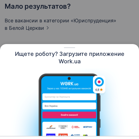
Мало результатов?
Все вакансии в категории «Юриспруденция»
в Белой Церкви
Ищете роботу? Загрузите приложение
Русский
Work.ua
Ресурсы
Контакты
О нас
Карьера
Новости Work.ua
Помощь
Условия использования