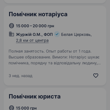
прав кат. «В». Обовязки: робота…
Помічник нотаріуса
15 000 – 20 000 грн
Журжій О.М., ФОП
Белая Церковь,
2,8 км от центра
Полная занятость. Опыт работы от 1 года.
Высшее образование. Вимоги: Нотаріус шукає
помічника, порядну та відповідальну людину,
зі знанням нотаріального діловодства
та вміння працювати в державних реєстрах.
3 нед. назад
Умови роботи: з 8:00−18:00
Помічник юриста
15 000 грн