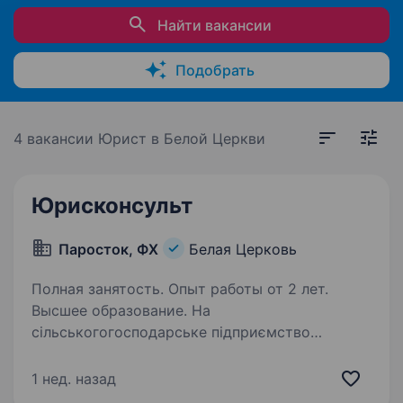
Найти вакансии
Подобрать
4 вакансии
Юрист в Белой Церкви
Юрисконсульт
Паросток, ФХ
Белая Церковь
Полная занятость. Опыт работы от 2 лет.
Высшее образование. На
сільськогогосподарське підприємство
потрібен юрисконсульт (діловод, помічник
керівника) Вимоги: вища освіта (бухгалтерія,
1 нед. назад
юриспруденція); бажано наявність водійських