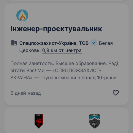
Білоцерківської міської…
Інженер-проєктувальник
Спецпожзахист-Україна, ТОВ
Белая
Церковь,
0,9 км от центра
Полная занятость. Высшее образование. Раді
вітати Вас! Ми — «СПЕЦПОЖЗАХИСТ-
УКРАЇНА» — група компаній з понад 10-річним
досвідом на ринку робіт і послуг
протипожежного призначення, систем
6 дней назад
безпеки, інжинірингу та будівництва
у Київській області. Створюючи…