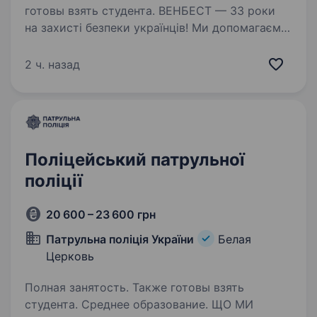
готовы взять студента. ВЕНБЕСТ — 33 роки
на захисті безпеки українців! Ми допомагаємо
кожному відчувати впевненість у захисті
житла, бізнесу, авто та близьких. Запрошуємо
2 ч. назад
до нашої команди Оператора центру
моніторингу. Основні обов’язки:…
Поліцейський патрульної
поліції
20 600 – 23 600 грн
Патрульна поліція України
Белая
Церковь
Полная занятость. Также готовы взять
студента. Среднее образование. ЩО МИ