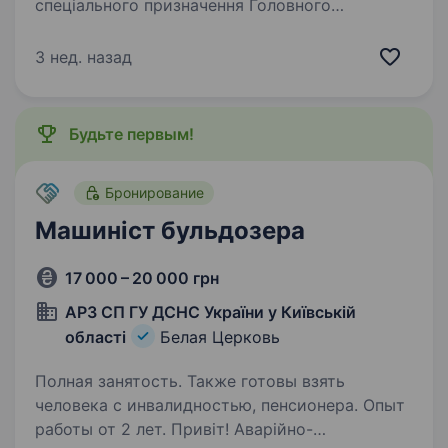
спеціального призначення Головного
управління ДСНС України у Київській області,
команда професіоналів, які щодня стоять
3 нед. назад
на захисті життя і безпеки наших громадян.
Якщо ти хочеш…
Будьте первым!
Бронирование
Машиніст бульдозера
17 000 – 20 000 грн
АРЗ СП ГУ ДСНС України у Київській
області
Белая Церковь
Полная занятость. Также готовы взять
человека с инвалидностью, пенсионера. Опыт
работы от 2 лет. Привіт! Аварійно-