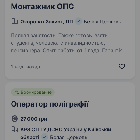
Монтажник ОПС
Охорона і Захист, ПП
Белая Церковь
Полная занятость. Также готовы взять
студента, человека с инвалидностью,
пенсионера. Опыт работы от 1 года. Гарантія
бронювання!!! В охоронне підприємство
потрібний фахівець з монтажу охоронно-
1 нед. назад
пожежної сигналізації, відеонагляду та систем
доступа. Вимоги до кандидата: Досвід роботи
з цієї спеціальності є обов’язковим…
Бронирование
Оператор поліграфії
27 000 грн
АРЗ СП ГУ ДСНС України у Київській
області
Белая Церковь