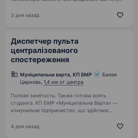
відповідальність Умови роботи: 24/48
Обов’язки: фізична охорона обʼєктів
3 дня назад
Диспетчер пульта
централізованого
спостереження
Муніципальна варта, КП БМР
Белая
Церковь,
1,4 км от центра
Полная занятость. Также готовы взять
студента. КП БМР «Муніципальна Варта» —
комунальне підприємство, що здійснює
забезпечення громадського порядку, охорону
об'єктів комунальної власності та взаємодію з
4 дня назад
відповідними службами на території