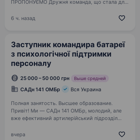
ПРОПОНУЄМО Дружня команда, що стала для
нас сім'єю Можливості зростання та розвитку
Стабільна робота у новій структурі
6 ч. назад
з професійним підходом до поліцейської
діяльності Навчальний курс тривалістю 6…
Заступник командира батареї
з психологічної підтримки
персоналу
25 000 – 50 000 грн
Выше средней
САДн 141 ОМБр
Вся Украина
Полная занятость. Высшее образование.
Привіт! Ми — САДн 141 ОМБр, молодий, але
вже ефективний артилерійський підрозділ
Збройних Сил України. Наша місія —
знищувати ворога найсучаснішими методами,
вчера