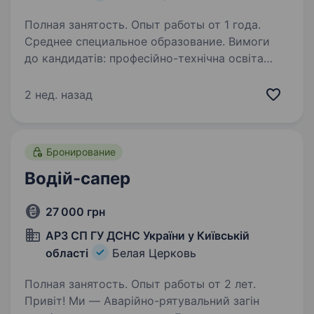
Полная занятость. Опыт работы от 1 года.
Среднее специальное образование. Вимоги
до кандидатів: професійно-технічна освіта
за спеціальністю у сфері поліграфії; впевнене
користування комп’ютером; відповідальність,
2 нед. назад
уважність та акуратність; досвід роботи
з поліграфічним обладнанням…
Бронирование
Водій-сапер
27 000 грн
АРЗ СП ГУ ДСНС України у Київській
області
Белая Церковь
Полная занятость. Опыт работы от 2 лет.
Привіт! Ми — Аварійно-рятувальний загін