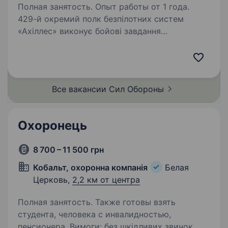
Полная занятость. Опыт работы от 1 года.
429-й окремий полк безпілотних систем
«Ахіллес» виконує бойові завдання
на найбільш гарячих ділянках фронту.
Підрозділ створений на базі батальйону
ударних БпАК, який входив до складу 92
ОШБр. За 2023−2024 роки…
Все вакансии Сил
Обороны
Охоронець
8 700 – 11 500 грн
Кобальт, охоронна компанія
Белая
Церковь,
2,2 км от центра
Полная занятость. Также готовы взять
студента, человека с инвалидностью,
пенсионера. Вимоги: без шкідливих звичок,