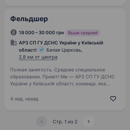
протипоказань до роботи за даною професією,
без судимостей, без шкідливих звичок, досвід
роботи в охороні або силових структурах
Фельдшер
буде перевагою…
18 000 – 30 000 грн
Выше средней
АРЗ СП ГУ ДСНС України у Київській
області
Белая Церковь,
2,8 км от центра
Полная занятость. Среднее специальное
образование. Привіт! Ми — АРЗ СП ГУ ДСНС
України у Київській області, команда, яка
щодня стоїть на сторожі безпеки та життя
людей. Наша місія — рятувати, допомагати і
4 нед. назад
захищати у найскладніших надзвичайних
ситуаціях. Якщо ти хочеш…
Стр. 1 из 2