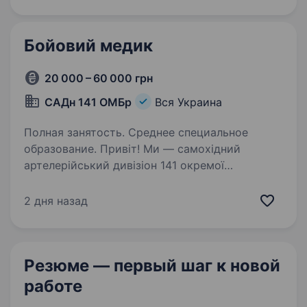
підтримуючи один одного та цінуючи кожне
життя. Ми прагнемо…
Бойовий медик
20 000 – 60 000 грн
САДн 141 ОМБр
Вся Украина
Полная занятость. Среднее специальное
образование. Привіт! Ми — самохідний
артелерійський дивізіон 141 окремої
механізованої бригади, молодий, але вже
ефективний підрозділ, який бореться за мир і
2 дня назад
безпеку України. Наше головне завдання —
захищати наших людей і країну,…
Резюме — первый шаг
к новой
работе