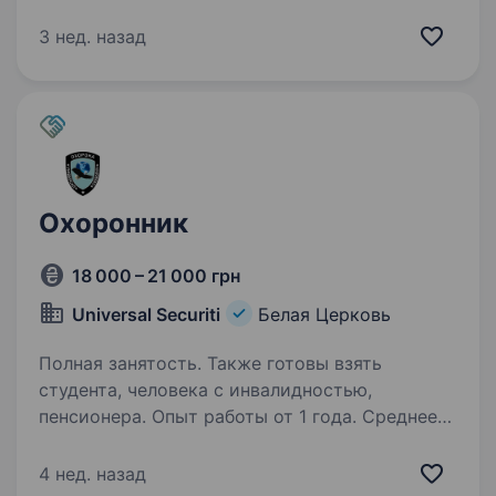
рятувальний загін спеціального призначення
Головного управління ДСНС України
3 нед. назад
у Київській області запрошує до своєї
команди машиніста бульдозера у місті Біла
Церква. Як машиніст бульдозера, ти будеш…
Охоронник
18 000 – 21 000 грн
Universal Securiti
Белая Церковь
Полная занятость. Также готовы взять
студента, человека с инвалидностью,
пенсионера. Опыт работы от 1 года. Среднее
образование. Запрошуєм на роботу
охоронників Ч/Ж вахта , Вимоги: без медичних
4 нед. назад