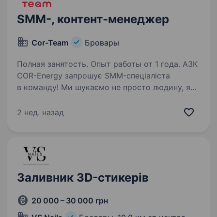
SMM-, контент-менеджер
Cor-Team
Бровары
Полная занятость. Опыт работы от 1 года. АЗК
COR-Energy запрошує SMM-спеціаліста
в команду! Ми шукаємо не просто людину, яка
«веде сторінку», а того, хто мислить
системно і бачить у контенті інструмент росту
2 нед. назад
бізнесу. Місія COR-Energy — покращувати
якість…
Заливник 3D-стикерів
20 000 – 30 000 грн