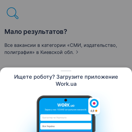
Мало результатов?
Все вакансии в категории «СМИ, издательство,
полиграфия»
в Киевской обл.
Ищете роботу? Загрузите приложение
Русский
Work.ua
Ресурсы
Контакты
О нас
Карьера