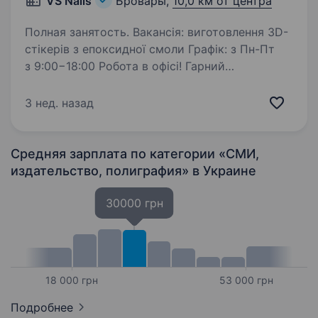
VS Nails
Бровары,
10,0 км от центра
Полная занятость. Вакансія: виготовлення 3D-
стікерів з епоксидної смоли Графік: з Пн-Пт
з 9:00−18:00 Робота в офісі! Гарний
комфортний офіс, маємо кухню. Шукаємо
уважну та відповідальну людину для творчої
3 нед. назад
роботи — заливання 3D-стікерів…
Средняя зарплата по категории «СМИ,
издательство, полиграфия»
в Украине
30000 грн
18 000 грн
53 000 грн
Подробнее