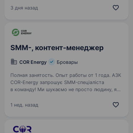
роботи оператором цифрового друку від 1
3 дня назад
року. Базові навички роботи в Adobe Acrobat,
Illustrator/ CorelDRAW/Adobe Photoshop…
SMM-, контент-менеджер
COR Energy
Бровары
Полная занятость. Опыт работы от 1 года. АЗК
COR-Energy запрошує SMM-спеціаліста
в команду! Ми шукаємо не просто людину, яка
«веде сторінку», а того, хто мислить
системно і бачить у контенті інструмент росту
1 нед. назад
бізнесу. Місія COR-Energy — покращувати
якість…